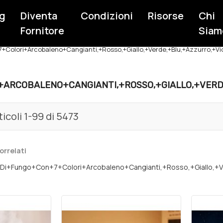
g
Diventa
Condizioni
Risorse
Chi
Fornitore
Siam
+Colori+Arcobaleno+Cangianti,+Rosso,+Giallo,+Verde,+Blu,+Azzurro,+Vi
RCOBALENO+CANGIANTI,+ROSSO,+GIALLO,+VERDE
ticoli
1
-
99
di
5473
orrelati
+Fungo+Con+7+Colori+Arcobaleno+Cangianti,+Rosso,+Giallo,+Ver