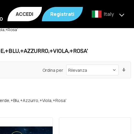
ACCEDI
Registrati
Italy
o
ola,+Rosa'
,+BLU,+AZZURRO,+VIOLA,+ROSA'
Im
Ordina per
la
dir
cr
de,+Blu,+Azzurro,+Viola,+Rosa'