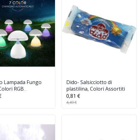
o Lampada Fungo
Dido- Salsicciotto di
Colori RGB
plastilina, Colori Assortiti
terapia Tavolo
€
0,81 €
no Senza Fili
4,49 €