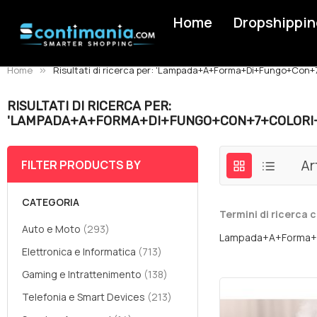
Home
Dropshippin
Home
Risultati di ricerca per: 'Lampada+A+Forma+Di+Fungo+Con+7
RISULTATI DI RICERCA PER:
'LAMPADA+A+FORMA+DI+FUNGO+CON+7+COLORI+A
Ar
FILTER PRODUCTS BY
CATEGORIA
Termini di ricerca c
elementi
Auto e Moto
293
Lampada+A+Forma+Di
elementi
Elettronica e Informatica
713
elementi
Gaming e Intrattenimento
138
elementi
Telefonia e Smart Devices
213