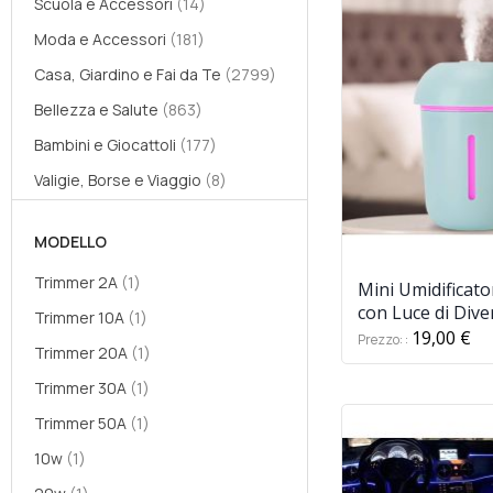
elementi
Scuola e Accessori
14
elementi
Moda e Accessori
181
elementi
Casa, Giardino e Fai da Te
2799
elementi
Bellezza e Salute
863
elementi
Bambini e Giocattoli
177
elementi
Valigie, Borse e Viaggio
8
elementi
Eventi e Stagionali
95
MODELLO
elementi
Prodotti Per Animali
390
elemento
Trimmer 2A
1
elementi
Hot Deals
588
Mini Umidificato
con Luce di Diver
elemento
Trimmer 10A
1
elementi
Nuovi arrivi
346
forma di Fungo
19,00 €
Prezzo:
elemento
Trimmer 20A
1
elementi
Prodotti Visti in Tv
135
e Auto (Bianco, 
Rosa)
elemento
Trimmer 30A
1
elementi
Sport e Tempo Libero
67
elemento
Trimmer 50A
1
elementi
Amazon Return Pallet
2
elemento
10w
1
elemento