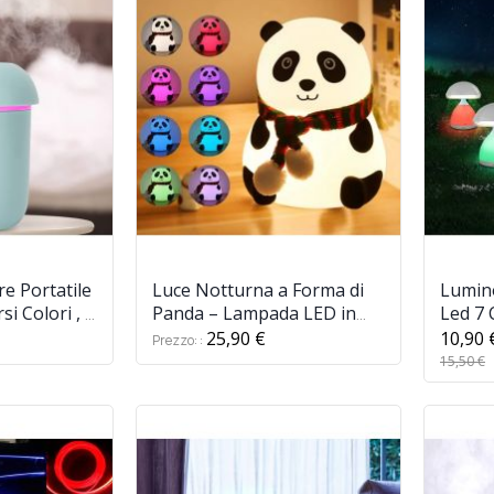
re Portatile
Luce Notturna a Forma di
Lumin
si Colori , a
Panda – Lampada LED in
Led 7 
 da Camera
Silicone con 7 Colori
Cromo
25,90 €
10,90 
Prezzo:
Azzurro,
Cangianti
Comodi
15,50 €