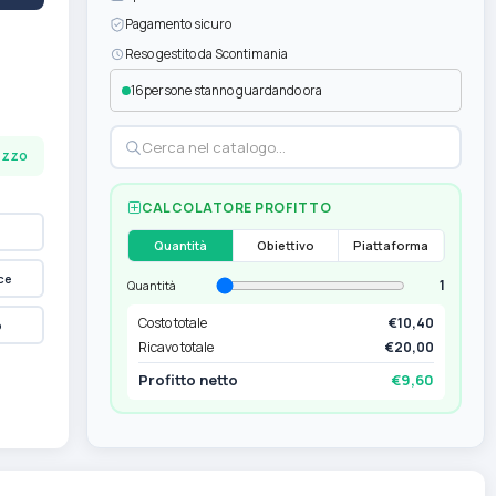
Pagamento sicuro
Reso gestito da Scontimania
16
persone stanno guardando ora
pezzo
CALCOLATORE PROFITTO
Quantità
Obiettivo
Piattaforma
ce
1
Quantità
Costo totale
€10,40
p
Ricavo totale
€20,00
Profitto netto
€9,60