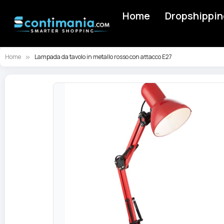
Home
Dropshippin
Home
Lampada da tavolo in metallo rosso con attacco E27
Vai
alla
fine
della
galleria
di
immagini