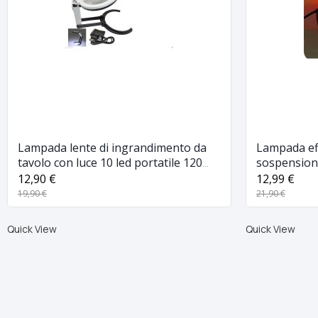
Lampada lente di ingrandimento da
Lampada eff
tavolo con luce 10 led portatile 120
sospension
mm a 28mm
giardino ne
12,90 €
12,99 €
19,90 €
21,90 €
Quick View
Quick View