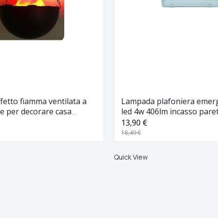
etto fiamma ventilata a
Lampada plafoniera emer
e per decorare casa
led 4w 406lm incasso pare
gozi
ip40
13,90 €
18,49 €
Quick View