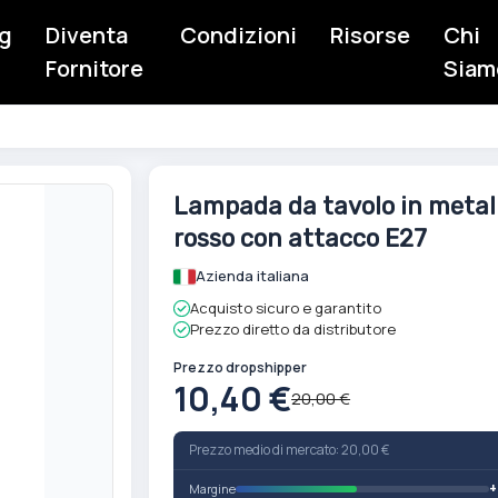
g
Diventa
Condizioni
Risorse
Chi
Fornitore
Siam
Vai
Lampada da tavolo in metal
all'inizio
rosso con attacco E27
della
galleria
Azienda italiana
di
Acquisto sicuro e garantito
immagini
Prezzo diretto da distributore
Prezzo dropshipper
10,40 €
20,00 €
Prezzo medio di mercato: 20,00 €
Margine