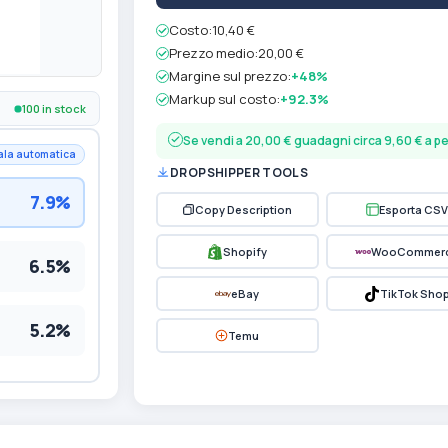
Costo:
10,40 €
Prezzo medio:
20,00 €
Margine sul prezzo:
+48%
Markup sul costo:
+92.3%
100 in stock
Se vendi a 20,00 € guadagni circa 9,60 € a 
ala automatica
DROPSHIPPER TOOLS
7.9%
Copy Description
Esporta CSV
Shopify
WooCommer
6.5%
eBay
TikTok Sho
5.2%
Temu