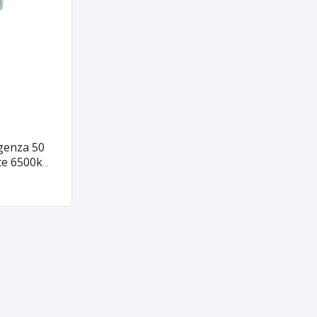
genza 50
te 6500k