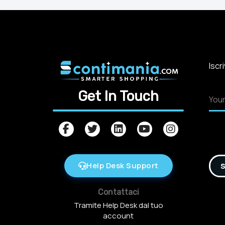
Iscr
Get In Touch
Help Desk Support
S
Contattaci
Tramite Help Desk dal tuo
account