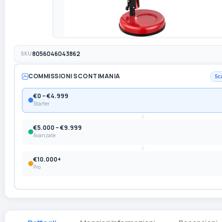
SKU
8056046043862
COMMISSIONI SCONTIMANIA
Sc
€0 – €4.999
Starter
€5.000 – €9.999
Avanzate
€10.000+
Pro