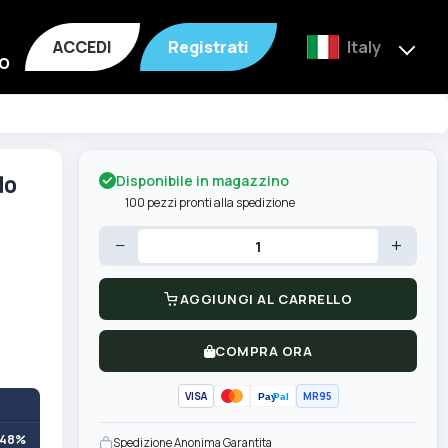
ACCEDI
Registrati
Italy
o
Disponibile in magazzino
lo
100 pezzi pronti alla spedizione
−
+
AGGIUNGI AL CARRELLO
COMPRA ORA
VISA
MR95
Pay
Pal
+48%
Spedizione Anonima Garantita