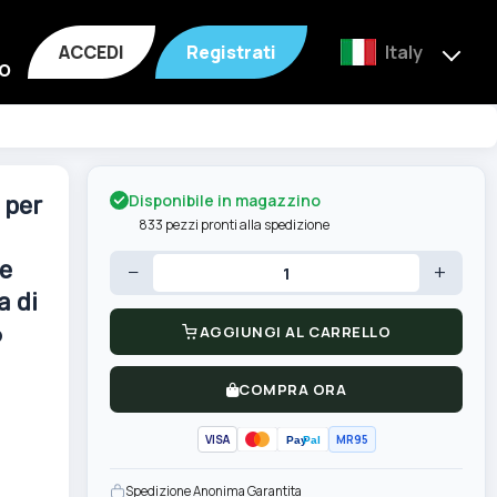
ACCEDI
Registrati
Italy
o
Disponibile in magazzino
 per
833 pezzi pronti alla spedizione
ie
−
+
a di
6
AGGIUNGI AL CARRELLO
COMPRA ORA
VISA
MR95
Pay
Pal
Spedizione Anonima Garantita