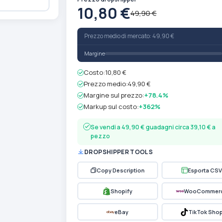
10,80 €
49,90 €
Prezzo medio di mercato: 49,90 €
Margine
Costo:
10,80 €
Prezzo medio:
49,90 €
Margine sul prezzo:
+78.4%
Markup sul costo:
+362%
Se vendi a 49,90 € guadagni circa 39,10 € a
pezzo
DROPSHIPPER TOOLS
Copy Description
Esporta CSV
Shopify
WooCommer
eBay
TikTok Sho