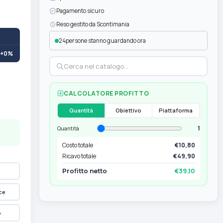
Pagamento sicuro
Reso gestito da Scontimania
24
persone stanno guardando ora
+0%
CALCOLATORE PROFITTO
Quantità
Obiettivo
Piattaforma
1
Quantità
Costo totale
€10,80
Ricavo totale
€49,90
Profitto netto
€39,10
ce
p