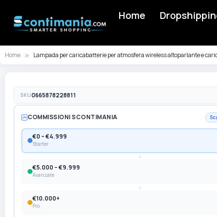
Home
Dropshippin
Home
Lampada per caricabatterie per atmosfera wireless altoparlante e caric
Vai
alla
SKU
0665878228811
fine
della
COMMISSIONI SCONTIMANIA
Sc
galleria
di
€0 – €4.999
Starter
immagini
€5.000 – €9.999
Avanzate
€10.000+
Pro