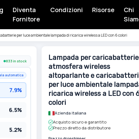
g
Diventa
Condizioni
Risorse
Chi
Fornitore
Siam
abatterie per luce ambientale lampada di ricarica wireless a LED con 6 colori
Vai
Lampada per caricabatterie
all'inizio
833 in stock
atmosfera wireless
della
galleria
altoparlante e caricabatter
ala automatica
di
per luce ambientale lampad
immagini
7.9%
ricarica wireless a LED con 
colori
6.5%
Azienda italiana
Acquisto sicuro e garantito
Prezzo diretto da distributore
5.2%
Prezzo dropshipper