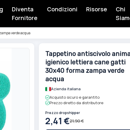
g
Diventa
Condizioni
Risorse
Chi
Fornitore
Siam
ma zampa verde acqua
Vai
Tappetino antiscivolo anima
all'inizio
igienico lettiera cane gatti
della
galleria
30x40 forma zampa verde
di
acqua
immagini
Azienda italiana
Acquisto sicuro e garantito
Prezzo diretto da distributore
Prezzo dropshipper
2,41 €
21,90 €