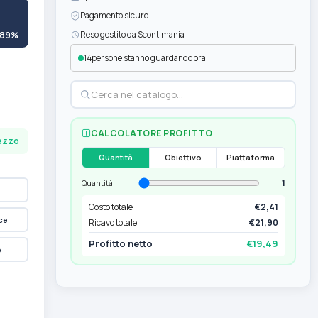
Pagamento sicuro
+89%
Reso gestito da Scontimania
14
persone stanno guardando ora
CALCOLATORE PROFITTO
pezzo
Quantità
Obiettivo
Piattaforma
1
Quantità
Costo totale
€2,41
ce
Ricavo totale
€21,90
Profitto netto
€19,49
p