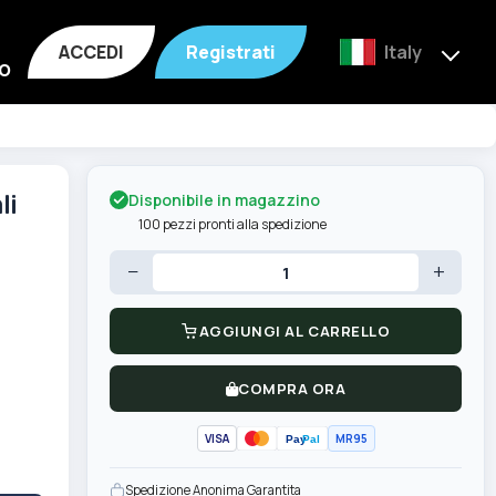
ACCEDI
Registrati
Italy
o
Disponibile in magazzino
li
100 pezzi pronti alla spedizione
−
+
AGGIUNGI AL CARRELLO
COMPRA ORA
VISA
MR95
Pay
Pal
Spedizione Anonima Garantita