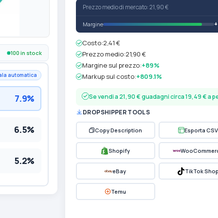
Prezzo medio di mercato: 21,90 €
Margine
Costo:
2,41 €
100 in stock
Prezzo medio:
21,90 €
Margine sul prezzo:
+89%
ala automatica
Markup sul costo:
+809.1%
7.9%
Se vendi a 21,90 € guadagni circa 19,49 € a 
DROPSHIPPER TOOLS
6.5%
Copy Description
Esporta CSV
Shopify
WooCommer
5.2%
eBay
TikTok Sho
Temu