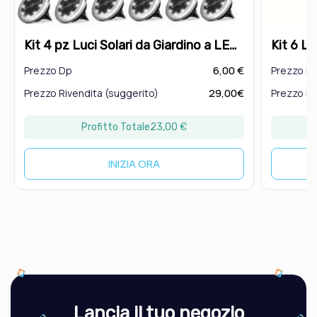
Kit 4 pz Luci Solari da Giardino a LED
Kit 6 Lu
RGB – Montaggio a Incasso, Ricarica
Movimen
6,00 €
Prezzo Dp
Prezzo D
Solare
Copert
29,00€
Prezzo Rivendita (suggerito)
Prezzo Ri
Profitto Totale
23,00 €
INIZIA ORA
Lancia il tuo negozio