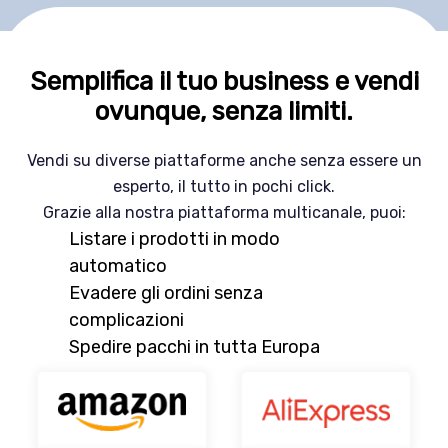
Semplifica il tuo business e vendi
ovunque, senza limiti.
Vendi su diverse piattaforme anche senza essere un
esperto, il tutto in pochi click.
Grazie alla nostra piattaforma multicanale, puoi:
Listare i prodotti in modo
automatico
Evadere gli ordini senza
complicazioni
teria 3 in 1 con Asta
Grattugia Elettrica Multifunzione 3 in
Spedire pacchi in tutta Europa
ice Elettrica + Mini
con 3 Lame in Acciaio Inox – Affettatr
46,00 €
Prezzo Dp
atterie e accessori
Julienne e Grattugia per Formaggio, V
109,00 €
erito)
Prezzo Rivendita (suggerito)
Frutta e Cioccolato – Batteria 4500
tto Totale
63,00 €
Profitto Totale
44,00 €