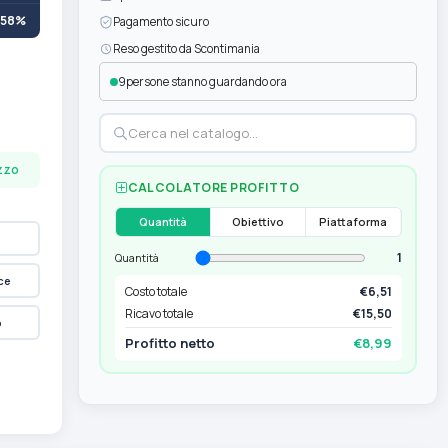
+58%
Pagamento sicuro
Reso gestito da Scontimania
9
persone stanno guardando ora
ezzo
CALCOLATORE PROFITTO
Quantità
Obiettivo
Piattaforma
1
Quantità
ce
Costo totale
€6,51
Ricavo totale
€15,50
p
Profitto netto
€8,99