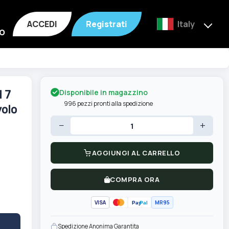
ACCEDI
Registrati
Italy
o
Disponibile in magazzino
 7
996 pezzi pronti alla spedizione
volo
−
+
AGGIUNGI AL CARRELLO
COMPRA ORA
VISA
MR95
Pay
Pal
Spedizione Anonima Garantita