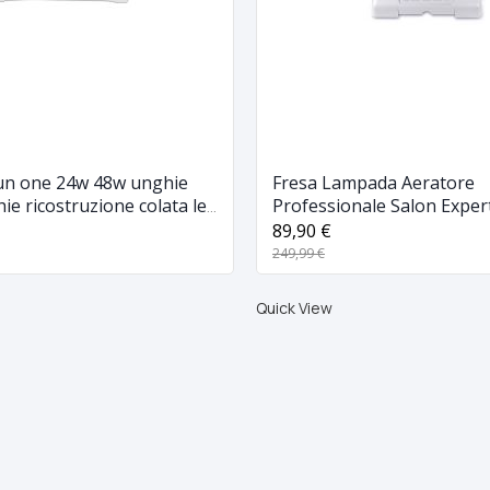
n one 24w 48w unghie
Fresa Lampada Aeratore
hie ricostruzione colata led
Professionale Salon Expert
Machine
89,90 €
249,99 €
Quick View