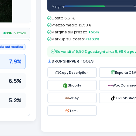
Margine
Costo:
6,51 €
Prezzo medio:
15,50 €
Margine sul prezzo:
+58%
996 in stock
Markup sul costo:
+138.1%
ala automatica
Se vendi a 15,50 € guadagni circa 8,99 € a p
7.9%
DROPSHIPPER TOOLS
Copy Description
Esporta CSV
6.5%
Shopify
WooCommer
eBay
TikTok Sho
5.2%
Temu