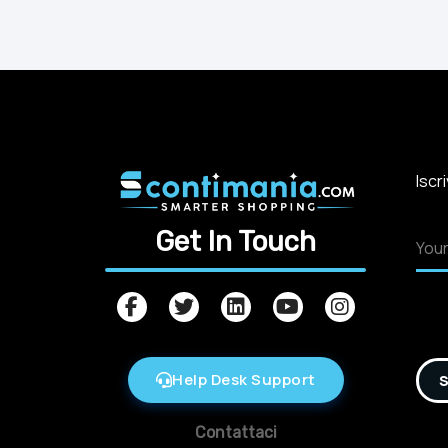
Iscr
Get In Touch
Help Desk Support
S
Contattaci