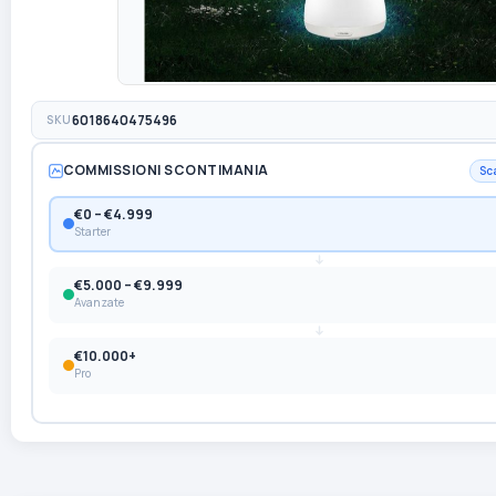
SKU
6018640475496
COMMISSIONI SCONTIMANIA
Sc
€0 – €4.999
Starter
€5.000 – €9.999
Avanzate
€10.000+
Pro