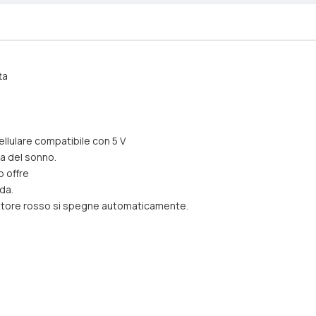
ta
ellulare compatibile con 5 V
ma del sonno.
o offre
da.
dicatore rosso si spegne automaticamente.