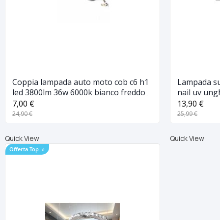
Coppia lampada auto moto cob c6 h1
Lampada su
led 3800lm 36w 6000k bianco freddo
nail uv ung
digitale
manicure
7,00 €
13,90 €
24,90 €
25,99 €
Quick View
Quick View
Offerta Top
⭐