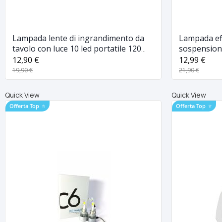
Lampada lente di ingrandimento da
Lampada eff
tavolo con luce 10 led portatile 120
sospension
mm a 28mm
giardino ne
12,90 €
12,99 €
19,90 €
21,90 €
Quick View
Quick View
Offerta Top
⭐
Offerta Top
⭐