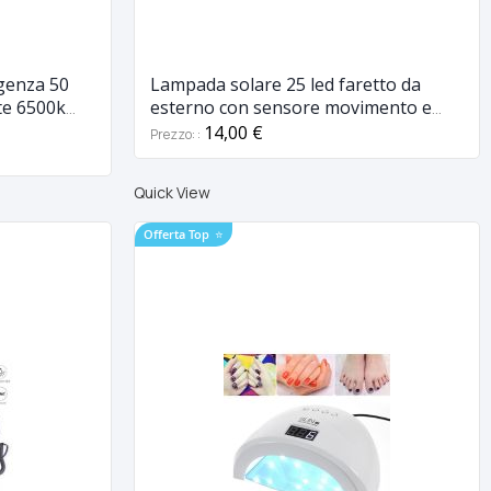
genza 50
Lampada solare 25 led faretto da
te 6500k
esterno con sensore movimento e
crepuscolare
14,00 €
Prezzo:
Quick View
Offerta Top
⭐