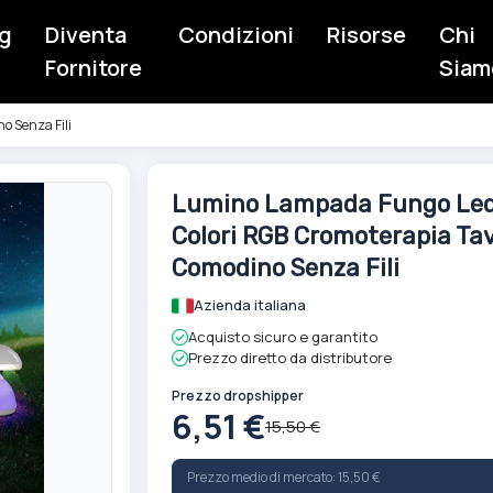
g
Diventa
Condizioni
Risorse
Chi
Fornitore
Siam
o Senza Fili
Vai
Lumino Lampada Fungo Led
all'inizio
Colori RGB Cromoterapia Ta
della
galleria
Comodino Senza Fili
di
Azienda italiana
immagini
Acquisto sicuro e garantito
Prezzo diretto da distributore
Prezzo dropshipper
6,51 €
15,50 €
Prezzo medio di mercato: 15,50 €