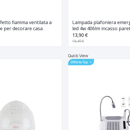
etto fiamma ventilata a
Lampada plafoniera emer
e per decorare casa
led 4w 406lm incasso pare
gozi
ip40
13,90 €
18,49 €
Quick View
Offerta Top
⭐