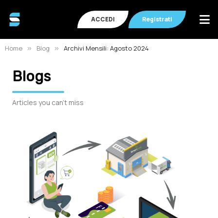
ACCEDI
Registrati
Home
Blog
Archivi Mensili: Agosto 2024
Blogs
Articles you can't miss