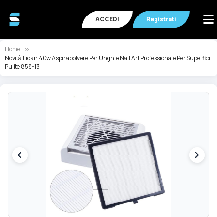
ACCEDI
Registrati
Home
Novità Lidan 40w Aspirapolvere Per Unghie Nail Art Professionale Per Superfici
Pulite 858-13
Vai
Va
alla
all
fine
de
della
ga
galleria
di
di
im
immagini