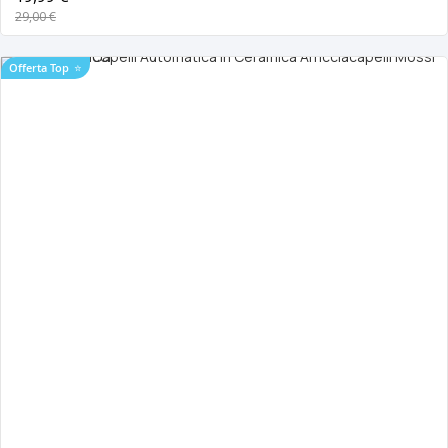
29,00 €
Offerta Top
⭐