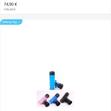
74,90 €
105,00 €
Offerta Top
⭐