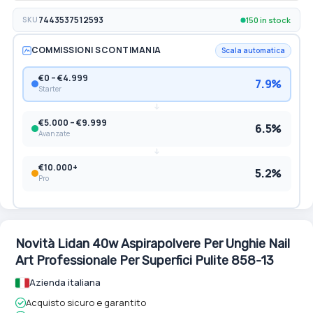
150 in stock
SKU
7443537512593
COMMISSIONI SCONTIMANIA
Scala automatica
€0 – €4.999
7.9%
Starter
€5.000 – €9.999
6.5%
Avanzate
€10.000+
5.2%
Pro
Novità Lidan 40w Aspirapolvere Per Unghie Nail
Art Professionale Per Superfici Pulite 858-13
Azienda italiana
Acquisto sicuro e garantito