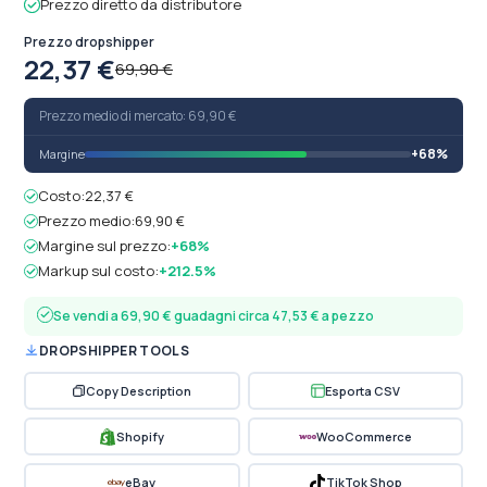
Prezzo diretto da distributore
Prezzo dropshipper
22,37 €
69,90 €
Prezzo medio di mercato: 69,90 €
+68%
Margine
Costo:
22,37 €
Prezzo medio:
69,90 €
Margine sul prezzo:
+68%
Markup sul costo:
+212.5%
Se vendi a 69,90 € guadagni circa 47,53 € a pezzo
DROPSHIPPER TOOLS
Copy Description
Esporta CSV
Shopify
WooCommerce
eBay
TikTok Shop