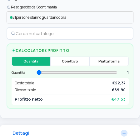
Reso gestito da Scontimania
21
persone stanno guardando ora
CALCOLATORE PROFITTO
Quantità
Obiettivo
Piattaforma
1
Quantità
Costo totale
€22,37
Ricavo totale
€69,90
Profitto netto
€47,53
Dettagli