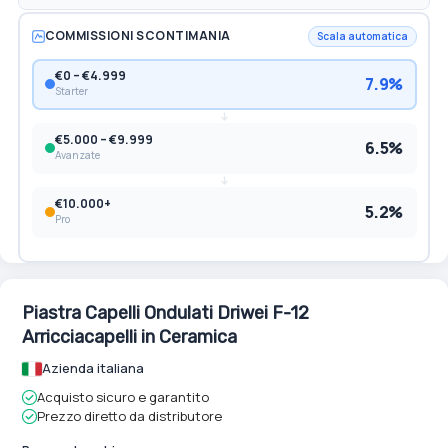
COMMISSIONI SCONTIMANIA
Scala automatica
€0 – €4.999
7.9%
Starter
€5.000 – €9.999
6.5%
Avanzate
€10.000+
5.2%
Pro
Piastra Capelli Ondulati Driwei F-12
Arricciacapelli in Ceramica
Azienda italiana
Acquisto sicuro e garantito
Prezzo diretto da distributore