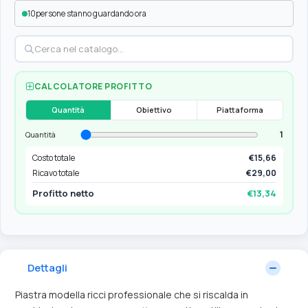
10
persone stanno guardando ora
CALCOLATORE PROFITTO
Quantità
Obiettivo
Piattaforma
1
Quantità
Costo totale
€15,66
Ricavo totale
€29,00
Profitto netto
€13,34
Dettagli
Piastra modella ricci professionale che si riscalda in