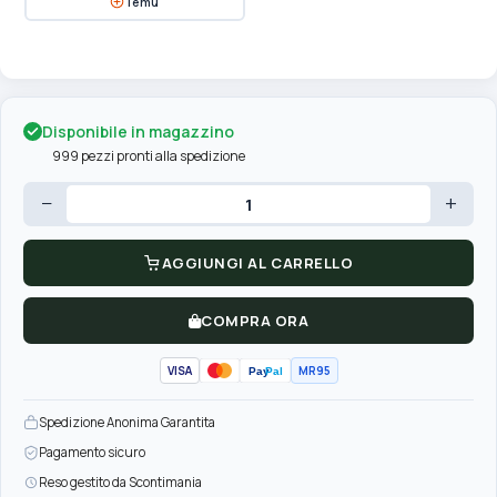
Temu
Disponibile in magazzino
999 pezzi pronti alla spedizione
−
+
AGGIUNGI AL CARRELLO
COMPRA ORA
VISA
MR95
Pay
Pal
Spedizione Anonima Garantita
Pagamento sicuro
Reso gestito da Scontimania