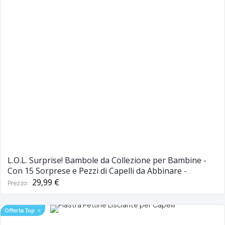
L.O.L. Surprise! Bambole da Collezione per Bambine -
Con 15 Sorprese e Pezzi di Capelli da Abbinare -
Bambole #Hairvibes
29,99 €
Prezzo:
Offerta Top
⭐