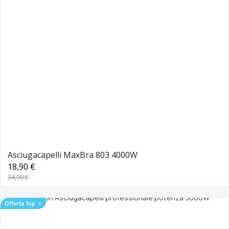
Asciugacapelli MaxBra 803 4000W
18,90 €
34,90 €
Offerta Top
⭐