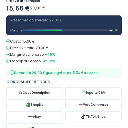
Prezzo dropshipper
15,66 €
29,00 €
Prezzo medio di mercato: 29,00 €
+46%
Margine
Costo:
15,66 €
Prezzo medio:
29,00 €
Margine sul prezzo:
+46%
Markup sul costo:
+85.2%
Se vendi a 29,00 € guadagni circa 13,34 € a pezzo
DROPSHIPPER TOOLS
Copy Description
Esporta CSV
Shopify
WooCommerce
eBay
TikTok Shop