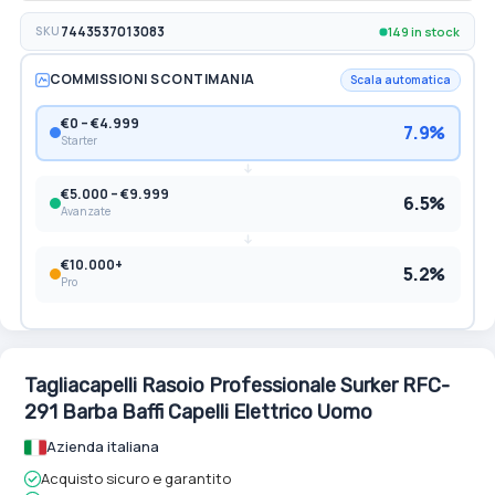
149 in stock
SKU
7443537013083
COMMISSIONI SCONTIMANIA
Scala automatica
€0 – €4.999
7.9%
Starter
€5.000 – €9.999
6.5%
Avanzate
€10.000+
5.2%
Pro
Tagliacapelli Rasoio Professionale Surker RFC-
291 Barba Baffi Capelli Elettrico Uomo
Azienda italiana
Acquisto sicuro e garantito