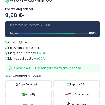
Prezzo diretto da distributore
Prezzo dropshipper
9,98 €
49,90 €
Prezzo medio di mercato: 49,90 €
+80%
Margine
Costo:
9,98 €
Prezzo medio:
49,90 €
Margine sul prezzo:
+80%
Markup sul costo:
+400%
Se vendi a 49,90 € guadagni circa 39,92 € a pezzo
DROPSHIPPER TOOLS
Copy Description
Esporta CSV
Shopify
WooCommerce
eBay
TikTok Shop