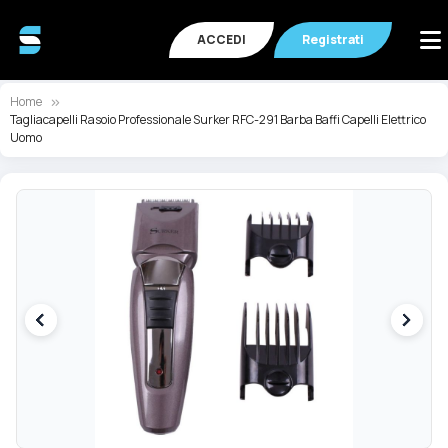
ACCEDI
Registrati
Home
Tagliacapelli Rasoio Professionale Surker RFC-291 Barba Baffi Capelli Elettrico
Uomo
Vai
Va
alla
all
fine
de
della
ga
galleria
di
di
im
immagini