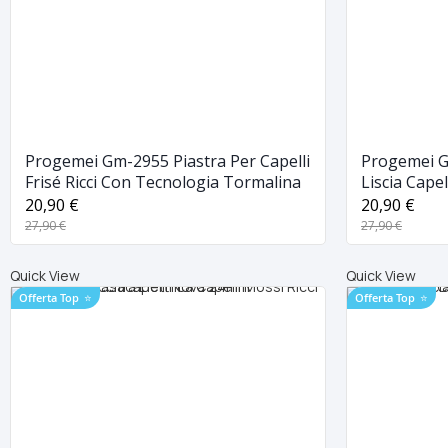
Progemei Gm-2955 Piastra Per Capelli
Progemei G
Frisé Ricci Con Tecnologia Tormalina
Liscia Cape
Tormalina
20,90 €
20,90 €
27,90 €
27,90 €
Quick View
Quick View
Offerta Top
⭐
Offerta Top
⭐