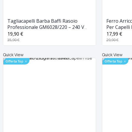
Tagliacapelli Barba Baffi Rasoio
Ferro Arric
Professionale GM6028/220 – 240 V
Per Capelli
50/60hz
19,90 €
17,99 €
35,90 €
29,90 €
Quick View
Quick View
Offerta Top
⭐
Offerta Top
⭐