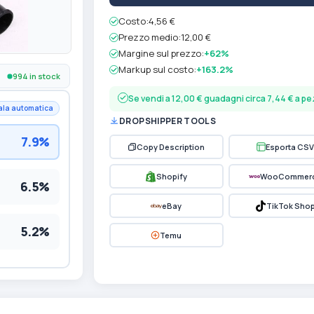
Costo:
4,56 €
Prezzo medio:
12,00 €
Margine sul prezzo:
+62%
Markup sul costo:
+163.2%
994 in stock
Se vendi a 12,00 € guadagni circa 7,44 € a p
ala automatica
DROPSHIPPER TOOLS
7.9%
Copy Description
Esporta CSV
Shopify
WooCommer
6.5%
eBay
TikTok Sho
5.2%
Temu