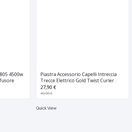
8805 4500w
Piastra Accessorio Capelli Intreccia
ffusore
Trecce Elettrico Gold Twist Curler
Intrecciatura
27,90 €
49,90 €
Quick View