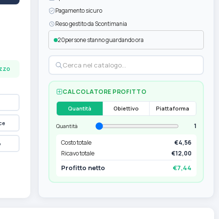
Pagamento sicuro
Reso gestito da Scontimania
19
persone stanno guardando ora
ezzo
CALCOLATORE PROFITTO
Quantità
Obiettivo
Piattaforma
ce
1
Quantità
Costo totale
€4,56
p
Ricavo totale
€12,00
Profitto netto
€7,44