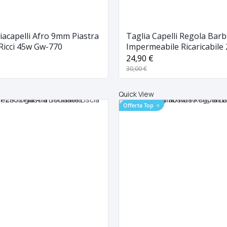
ciacapelli Afro 9mm Piastra
Taglia Capelli Regola Bar
 Ricci 45w Gw-770
Impermeabile Ricaricabile 
Gemei GM-792
24,90 €
30,00 €
Quick View
Offerta Top
⭐