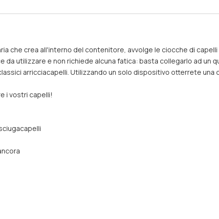
ria che crea all'interno del contenitore, avvolge le ciocche di capell
ce da utilizzare e non richiede alcuna fatica: basta collegarlo ad un q
 classici arricciacapelli. Utilizzando un solo dispositivo otterrete una
 i vostri capelli!
asciugacapelli
 ancora