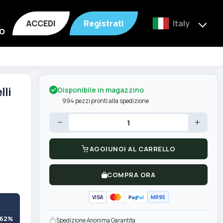
ACCEDI
Registrati
Italy
o
Disponibile in magazzino
lli
994 pezzi pronti alla spedizione
−
+
AGGIUNGI AL CARRELLO
COMPRA ORA
VISA
MR95
Pay
Pal
+62%
Spedizione Anonima Garantita