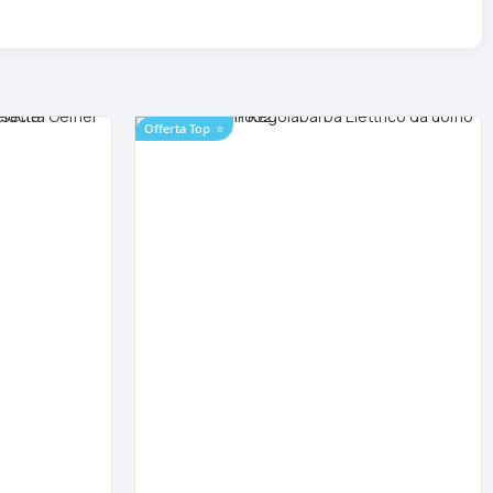
Offerta Top
⭐