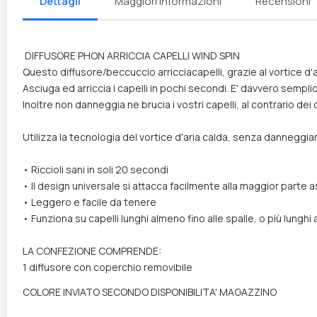
Dettagli
Maggiori Informazioni
Recensioni
DIFFUSORE PHON ARRICCIA CAPELLI WIND SPIN
Questo diffusore/beccuccio arricciacapelli, grazie al vortice d'a
Asciuga ed arriccia i capelli in pochi secondi. E' davvero sempli
Inoltre non danneggia ne brucia i vostri capelli, al contrario dei
Utilizza la tecnologia del vortice d'aria calda, senza danneggiare
• Riccioli sani in soli 20 secondi
• Il design universale si attacca facilmente alla maggior parte 
• Leggero e facile da tenere
• Funziona su capelli lunghi almeno fino alle spalle, o più lunghi
LA CONFEZIONE COMPRENDE:
1 diffusore con coperchio removibile
COLORE INVIATO SECONDO DISPONIBILITA' MAGAZZINO