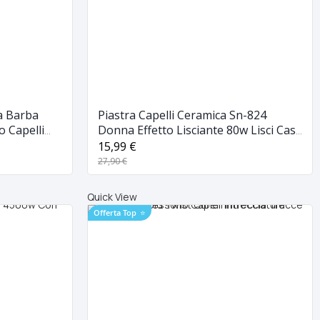
a Barba
Piastra Capelli Ceramica Sn-824
 Capelli
Donna Effetto Lisciante 80w Lisci Casa
Piega Temperatura Regolabile Max
15,99 €
220° Portatile
27,90 €
Quick View
Offerta Top
⭐