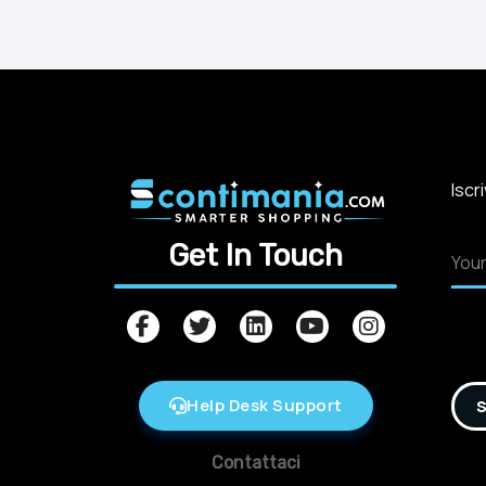
Iscr
Get In Touch
Help Desk Support
S
Contattaci