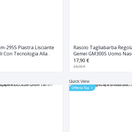
m-2955 Piastra Lisciante
Rasoio Tagliabarba Regol
lli Con Tecnologia Alla
Gemei GM3005 Uomo Naso
Batteria Ricaricabile
17,90 €
24,90 €
Quick View
Offerta Top
⭐