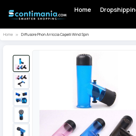
Home
Dropshippin
Home
Diffusore Phon Arriccia Capelli Wind Spin
Vai
alla
fine
della
galleria
di
immagini