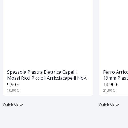
Spazzola Piastra Elettrica Capelli
Ferro Arric
Mossi Ricci Riccioli Arricciacapelli Nova
19mm Piastr
24mm
Gw-770
9,90 €
14,90 €
19,90 €
21,90 €
Quick View
Quick View