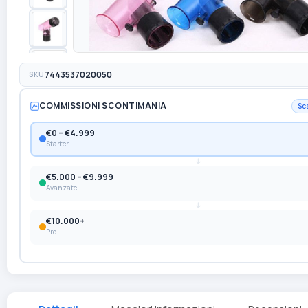
SKU
7443537020050
COMMISSIONI SCONTIMANIA
Sc
€0 – €4.999
Starter
€5.000 – €9.999
Avanzate
€10.000+
Pro