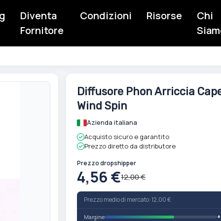
g
Diventa
Condizioni
Risorse
Chi
Fornitore
Siam
Vai
Diffusore Phon Arriccia Cape
all'inizio
Wind Spin
della
galleria
Azienda italiana
di
Acquisto sicuro e garantito
immagini
Prezzo diretto da distributore
Prezzo dropshipper
4,56 €
12,00 €
Prezzo medio di mercato: 12,00 €
Margine