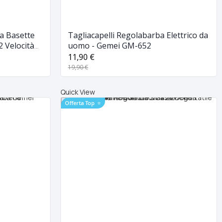
ba Basette
Tagliacapelli Regolabarba Elettrico da
2 Velocità
uomo - Gemei GM-652
11,90 €
19,90 €
Quick View
Offerta Top
⭐