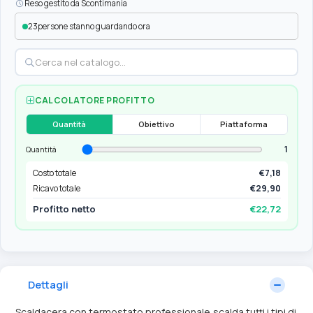
Reso gestito da Scontimania
23
persone stanno guardando ora
CALCOLATORE PROFITTO
Quantità
Obiettivo
Piattaforma
1
Quantità
Costo totale
€7,18
Ricavo totale
€29,90
Profitto netto
€22,72
Dettagli
Scaldacera con termostato professionale,scalda tutti i tipi di