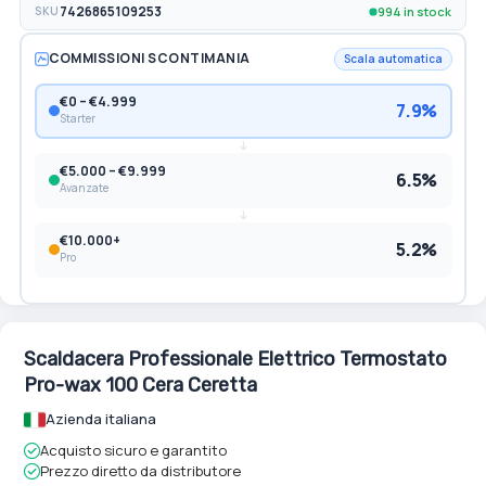
994 in stock
SKU
7426865109253
COMMISSIONI SCONTIMANIA
Scala automatica
€0 – €4.999
7.9%
Starter
€5.000 – €9.999
6.5%
Avanzate
€10.000+
5.2%
Pro
Scaldacera Professionale Elettrico Termostato
Pro-wax 100 Cera Ceretta
Azienda italiana
Acquisto sicuro e garantito
Prezzo diretto da distributore