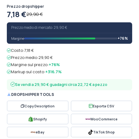
Prezzo dropshipper
7,18 €
29,90 €
Prezzo medio di mercato: 29,90 €
+76%
Margine
Costo:
7,18 €
Prezzo medio:
29,90 €
Margine sul prezzo:
+76%
Markup sul costo:
+316.7%
Se vendi a 29,90 € guadagni circa 22,72 € a pezzo
DROPSHIPPER TOOLS
Copy Description
Esporta CSV
Shopify
WooCommerce
eBay
TikTok Shop