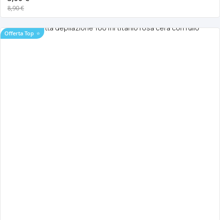
8,90 €
Offerta Top
⭐