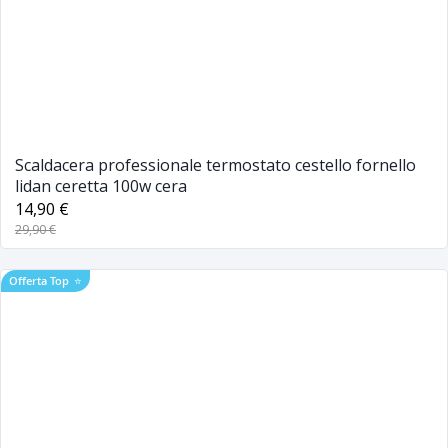
Scaldacera professionale termostato cestello fornello
lidan ceretta 100w cera
14,90 €
29,90 €
Offerta Top
⭐