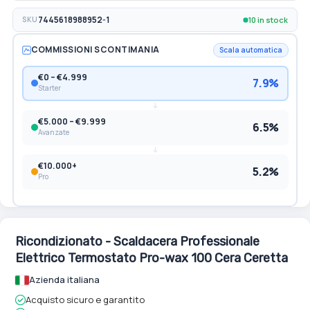
10 in stock
SKU
7445618988952-1
COMMISSIONI SCONTIMANIA
Scala automatica
€0 – €4.999
7.9%
Starter
€5.000 – €9.999
6.5%
Avanzate
€10.000+
5.2%
Pro
Ricondizionato - Scaldacera Professionale
Elettrico Termostato Pro-wax 100 Cera Ceretta
Azienda italiana
Acquisto sicuro e garantito