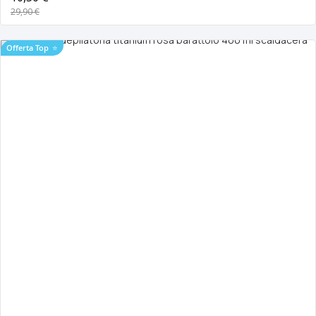
29,90 €
Offerta Top
⭐