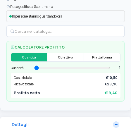
Reso gestito da Scontimania
19
persone stanno guardando ora
CALCOLATORE PROFITTO
Quantità
Obiettivo
Piattaforma
1
Quantità
Costo totale
€10,50
Ricavo totale
€29,90
Profitto netto
€19,40
Dettagli