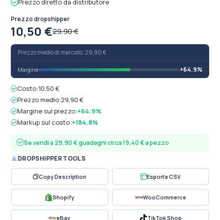
Prezzo diretto da distributore
Prezzo dropshipper
10,50 €
29,90 €
Prezzo medio di mercato: 29,90 €
+64.9%
Margine
Costo:
10,50 €
Prezzo medio:
29,90 €
Margine sul prezzo:
+64.9%
Markup sul costo:
+184.8%
Se vendi a 29,90 € guadagni circa 19,40 € a pezzo
DROPSHIPPER TOOLS
Copy Description
Esporta CSV
Shopify
WooCommerce
eBay
TikTok Shop