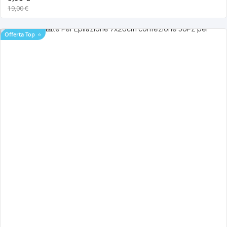
19,00 €
Offerta Top
⭐