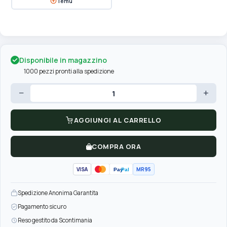
Temu
Disponibile in magazzino
1000 pezzi pronti alla spedizione
−
+
AGGIUNGI AL CARRELLO
COMPRA ORA
VISA
MR95
Pay
Pal
Spedizione Anonima Garantita
Pagamento sicuro
Reso gestito da Scontimania