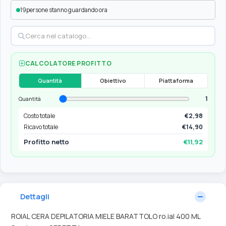
18
persone stanno guardando ora
CALCOLATORE PROFITTO
Quantità
Obiettivo
Piattaforma
1
Quantità
Costo totale
€2,98
Ricavo totale
€14,90
Profitto netto
€11,92
Dettagli
ROIAL CERA DEPILATORIA MIELE BARATTOLO ro.ial 400 ML