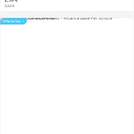
3,50 €
Offerta Top
⭐