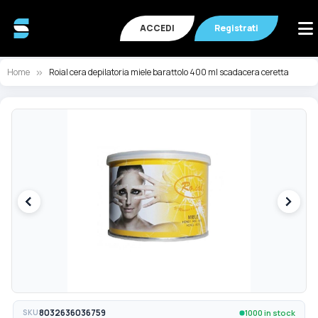
ACCEDI
Registrati
Home
Roial cera depilatoria miele barattolo 400 ml scadacera ceretta
Vai
Va
alla
all
fine
de
della
ga
galleria
di
di
im
immagini
1000 in stock
SKU
8032636036759