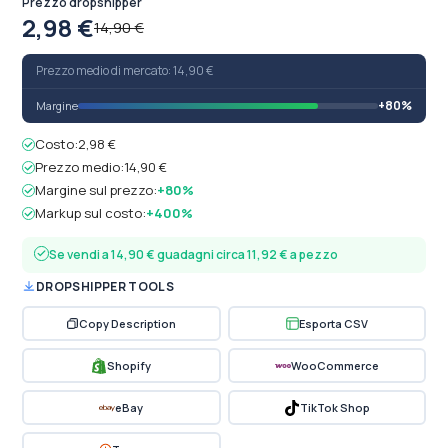
Prezzo dropshipper
2,98 €
14,90 €
Prezzo medio di mercato: 14,90 €
+80%
Margine
Costo:
2,98 €
Prezzo medio:
14,90 €
Margine sul prezzo:
+80%
Markup sul costo:
+400%
Se vendi a 14,90 € guadagni circa 11,92 € a pezzo
DROPSHIPPER TOOLS
Copy Description
Esporta CSV
Shopify
WooCommerce
eBay
TikTok Shop