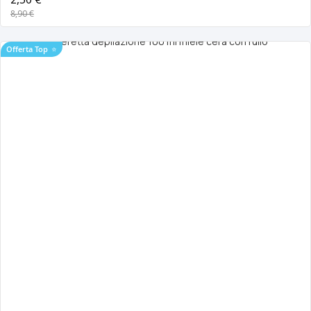
8,90 €
Offerta Top
⭐