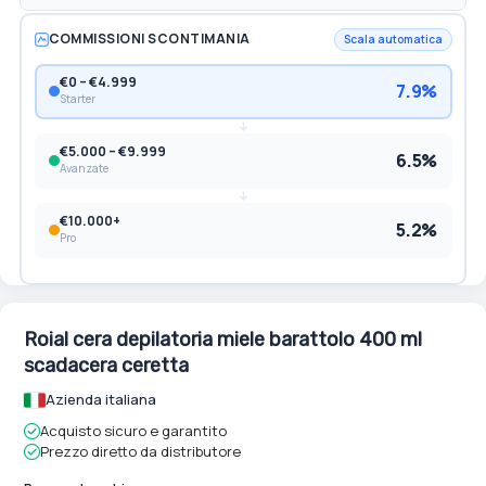
COMMISSIONI SCONTIMANIA
Scala automatica
€0 – €4.999
7.9%
Starter
€5.000 – €9.999
6.5%
Avanzate
€10.000+
5.2%
Pro
Roial cera depilatoria miele barattolo 400 ml
scadacera ceretta
Azienda italiana
Acquisto sicuro e garantito
Prezzo diretto da distributore