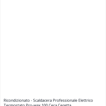
Ricondizionato - Scaldacera Professionale Elettrico
Termostato Pro-wax 100 Cera Ceretta