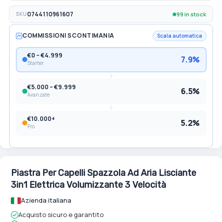
99 in stock
SKU
0744110961607
COMMISSIONI SCONTIMANIA
Scala automatica
€0 – €4.999
7.9%
Starter
€5.000 – €9.999
6.5%
Avanzate
€10.000+
5.2%
Pro
Piastra Per Capelli Spazzola Ad Aria Lisciante
3in1 Elettrica Volumizzante 3 Velocità
Azienda italiana
Acquisto sicuro e garantito