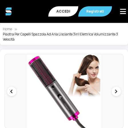
ACCEDI
Registrati
Home
Piastra Per Capelli Spazzola Ad Aria Lisciante 3in1 Elettrica Volumizzante 3
Velocità
Vai
Va
alla
all
fine
de
della
ga
galleria
di
di
im
immagini