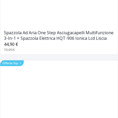
Spazzola Ad Aria One Step Asciugacapelli Multifunzione
3-In-1 + Spazzola Elettrica HQT-906 Ionica Lcd Liscia
Capelli Piastra
44,90 €
73,00 €
Offerta Top
⭐