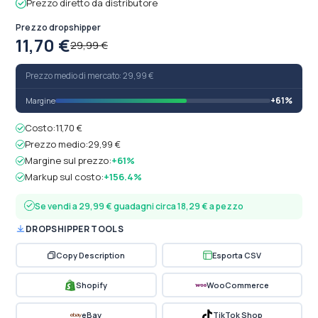
Prezzo diretto da distributore
Prezzo dropshipper
11,70 €
29,99 €
Prezzo medio di mercato: 29,99 €
+61%
Margine
Costo:
11,70 €
Prezzo medio:
29,99 €
Margine sul prezzo:
+61%
Markup sul costo:
+156.4%
Se vendi a 29,99 € guadagni circa 18,29 € a pezzo
DROPSHIPPER TOOLS
Copy Description
Esporta CSV
Shopify
WooCommerce
eBay
TikTok Shop