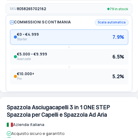
79 in stock
SKU
8058265702162
COMMISSIONI SCONTIMANIA
Scala automatica
€0 – €4.999
7.9%
Starter
€5.000 – €9.999
6.5%
Avanzate
€10.000+
5.2%
Pro
Spazzola Asciugacapelli 3 in 1 ONE STEP
Spazzola per Capelli e Spazzola Ad Aria
Azienda italiana
Acquisto sicuro e garantito