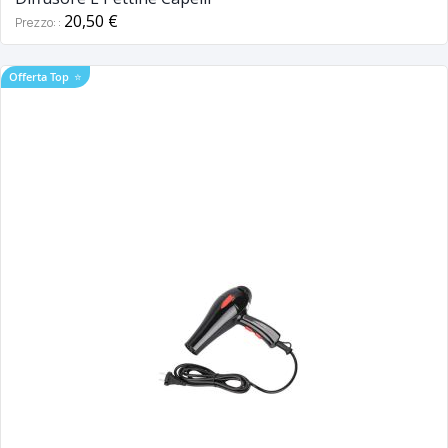
20,50 €
Prezzo:
Offerta Top
⭐