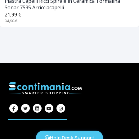
Piastra Capelli Ricci Spirale in Ceramica Tormalina
Sonar 7535 Arricciacapelli
21,99 €
34,90 €
Help Desk Support