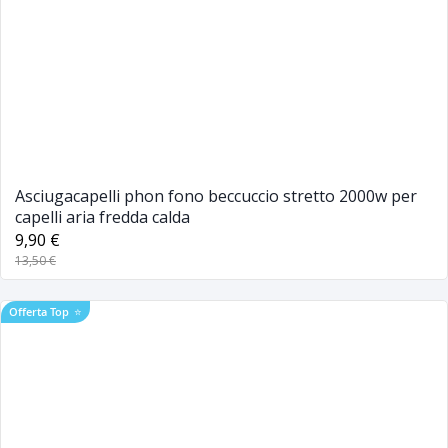
Asciugacapelli phon fono beccuccio stretto 2000w per
capelli aria fredda calda
9,90 €
13,50 €
Offerta Top
⭐