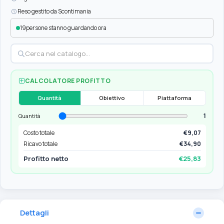
Reso gestito da Scontimania
19
persone stanno guardando ora
CALCOLATORE PROFITTO
Quantità
Obiettivo
Piattaforma
1
Quantità
Costo totale
€9,07
Ricavo totale
€34,90
Profitto netto
€25,83
Dettagli