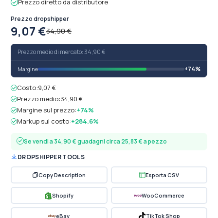
Prezzo diretto da distributore
Prezzo dropshipper
9,07 €
34,90 €
Prezzo medio di mercato: 34,90 €
+74%
Margine
Costo:
9,07 €
Prezzo medio:
34,90 €
Margine sul prezzo:
+74%
Markup sul costo:
+284.6%
Se vendi a 34,90 € guadagni circa 25,83 € a pezzo
DROPSHIPPER TOOLS
Copy Description
Esporta CSV
Shopify
WooCommerce
eBay
TikTok Shop