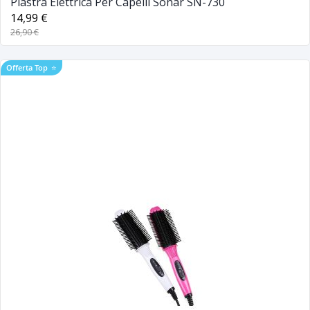
Piastra Elettrica Per Capelli Sonar SN-730
14,99 €
26,90 €
Offerta Top
⭐