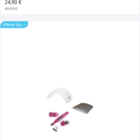
24,90 €
49,00 €
Offerta Top
⭐