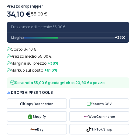
Prezzo dropshipper
34,10 €
55,00 €
Prezzo medio di mercato: 55,00 €
+38%
Margine
Costo:
34,10 €
Prezzo medio:
55,00 €
Margine sul prezzo:
+38%
Markup sul costo:
+61.3%
Se vendi a 55,00 € guadagni circa 20,90 € a pezzo
DROPSHIPPER TOOLS
Copy Description
Esporta CSV
Shopify
WooCommerce
eBay
TikTok Shop