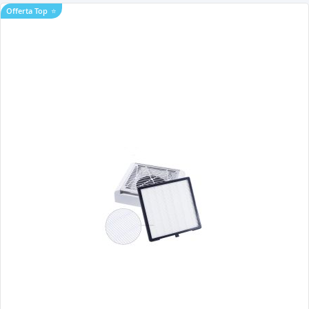
Offerta Top
⭐