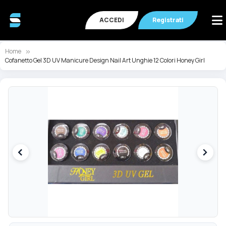
ACCEDI
Registrati
Home
Cofanetto Gel 3D UV Manicure Design Nail Art Unghie 12 Colori Honey Girl
Vai
Va
alla
all
fine
de
della
ga
galleria
di
di
im
immagini