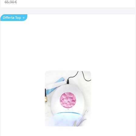
65,90 €
Offerta Top
⭐