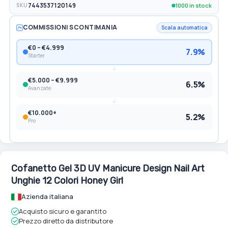
1000 in stock
SKU
7443537120149
COMMISSIONI SCONTIMANIA
Scala automatica
€0 – €4.999
7.9%
Starter
€5.000 – €9.999
6.5%
Avanzate
€10.000+
5.2%
Pro
Cofanetto Gel 3D UV Manicure Design Nail Art
Unghie 12 Colori Honey Girl
Azienda italiana
Acquisto sicuro e garantito
Prezzo diretto da distributore