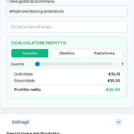
Reso gestito da Scontimania
16
persone stanno guardando ora
CALCOLATORE PROFITTO
Quantità
Obiettivo
Piattaforma
1
Quantità
Costo totale
€34,10
Ricavo totale
€55,00
Profitto netto
€20,90
Dettagli
Descrizione del Prodotto: