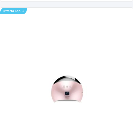
Offerta Top
⭐