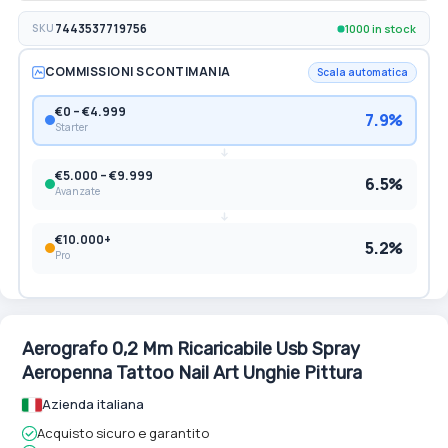
1000 in stock
SKU
7443537719756
COMMISSIONI SCONTIMANIA
Scala automatica
€0 – €4.999
7.9%
Starter
€5.000 – €9.999
6.5%
Avanzate
€10.000+
5.2%
Pro
Aerografo 0,2 Mm Ricaricabile Usb Spray
Aeropenna Tattoo Nail Art Unghie Pittura
Azienda italiana
Acquisto sicuro e garantito