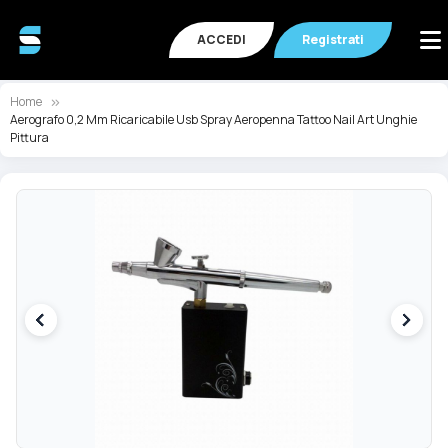
ACCEDI
Registrati
Home
Aerografo 0,2 Mm Ricaricabile Usb Spray Aeropenna Tattoo Nail Art Unghie
Pittura
Vai
Va
alla
all
fine
de
della
ga
galleria
di
di
im
immagini