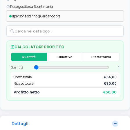
Reso gestito da Scontimania
11
persone stanno guardando ora
CALCOLATORE PROFITTO
Quantità
Obiettivo
Piattaforma
1
Quantità
Costo totale
€54,00
Ricavo totale
€90,00
Profitto netto
€36,00
Dettagli