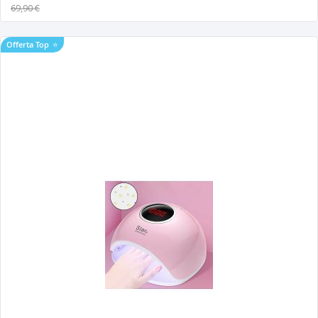
69,90 €
Offerta Top
⭐