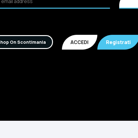
ACCEDI
Registrati
hop On Scontimania
Inc. All rights reserved. P.IVA: 02921170805 Scontimania.co