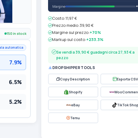
Margine
Costo:
11,97 €
Prezzo medio:
39,90 €
Margine sul prezzo:
+70%
150 in stock
Markup sul costo:
+233.3%
ala automatica
Se vendi a 39,90 € guadagni circa 27,93 € a
pezzo
7.9%
DROPSHIPPER TOOLS
Copy Description
Esporta CSV
6.5%
Shopify
WooCommer
5.2%
eBay
TikTok Sho
Temu