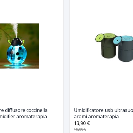
re diffusore coccinella
Umidificatore usb ultrasu
idifier aromaterapia
aromi aromaterapia
13,90 €
19,00 €