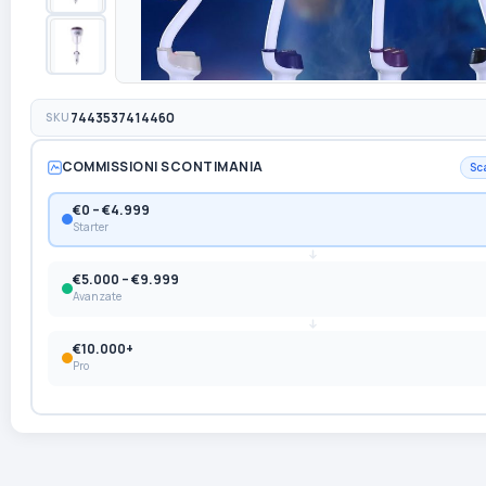
SKU
7443537414460
COMMISSIONI SCONTIMANIA
Sc
€0 – €4.999
Starter
€5.000 – €9.999
Avanzate
€10.000+
Pro