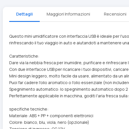
Dettagli
Maggiori Informazioni
Recensioni
Questo mini umidificatore con interfaccia USB è ideale per l'uso
rinfrescando il tuo viaggio in auto e aiutandoti a mantenere un
Caratteristiche:
Dare via la nebbia fresca per inumidire, purificare e rinfrescare l'
Con due interfacce USB per ricaricare i tuoi dispositivi, carica
Mini design leggero, molto facile da usare, alimentato da un al
Puoi far cadere l'olio aromatico o l'olio essenziale (non include
Spegnimento automatico: lo spegnimento automatico dopo 2 ore d
Perfettamente applicabile in macchina, goditi l'aria fresca sulla
specifiche tecniche:
Materiale: ABS + PP + componenti elettronici
Colore: bianco, blu, viola, nero (opzionale)
Tensione di ingresso: CC 12V