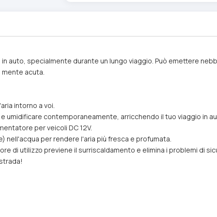
 in auto, specialmente durante un lungo viaggio. Può emettere nebbia 
a mente acuta.
aria intorno a voi.
re e umidificare contemporaneamente, arricchendo il tuo viaggio in au
imentatore per veicoli DC 12V.
re) nell'acqua per rendere l'aria più fresca e profumata.
i utilizzo previene il surriscaldamento e elimina i problemi di sic
 strada!