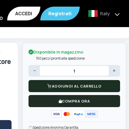
ACCEDI
Registrati
Italy
o
Disponibile in magazzino
150 pezzi pronti alla spedizione
tore
−
+
AGGIUNGI AL CARRELLO
COMPRA ORA
VISA
MR95
Pay
Pal
Spedizione Anonima Garantita