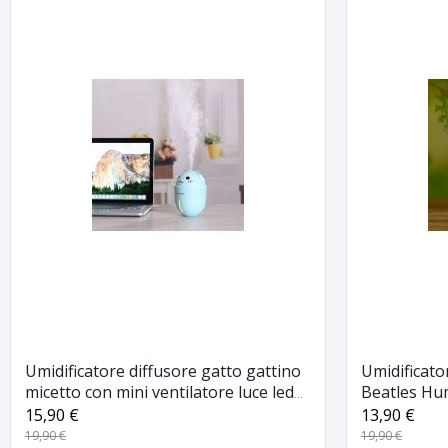
Umidificatore diffusore gatto gattino
Umidificato
micetto con mini ventilatore luce led
Beatles Hum
naso pulsante
depuratore
15,90 €
13,90 €
19,90 €
19,90 €