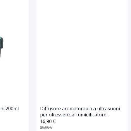
oni 200ml
Diffusore aromaterapia a ultrasuoni
per oli essenziali umidificatore
ambiente usb
16,90 €
29,90 €