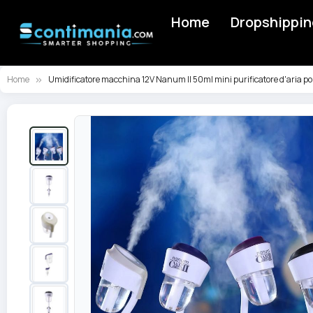
Home
Dropshippin
Home
Umidificatore macchina 12V Nanum II 50ml mini purificatore d'aria por
Vai
alla
fine
della
galleria
di
immagini