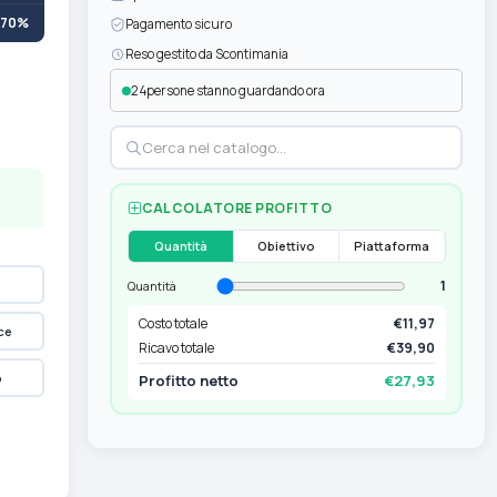
+70%
Pagamento sicuro
Reso gestito da Scontimania
24
persone stanno guardando ora
CALCOLATORE PROFITTO
Quantità
Obiettivo
Piattaforma
1
Quantità
Costo totale
€11,97
ce
Ricavo totale
€39,90
p
Profitto netto
€27,93