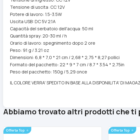
Tensione di uscita: CC 12V
Potere di lavoro: 1.5-3.5W
Uscita USB: DC 5V 2.1A
Capacità del serbatoio dell'acqua: 50 ml
Quantità spray: 20-30 ml / h
Orario di lavoro: spegnimento dopo 2 ore
Peso: 91 g / 3.21 oz
Dimensioni: 6,8 * 7,0 * 21 cm / 2,68 * 2,75 * 8,27 pollici
Formato del pacchetto: 22 * 9 * 7 cm / 8.7 * 3.54 * 2.75in
Peso del pacchetto: 150g / 5,29 once
IL COLORE VERRA' SPEDITO IN BASE ALLA DISPONIILITA' DI MAGA
Abbiamo trovato altri prodotti che ti
Offerta Top
⭐
Offerta Top
⭐