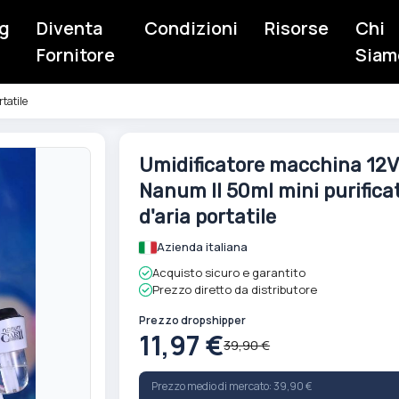
g
Diventa
Condizioni
Risorse
Chi
Fornitore
Siam
tatile
Vai
Umidificatore macchina 12V
all'inizio
Nanum II 50ml mini purifica
della
galleria
d'aria portatile
di
Azienda italiana
immagini
Acquisto sicuro e garantito
Prezzo diretto da distributore
Prezzo dropshipper
11,97 €
39,90 €
Prezzo medio di mercato: 39,90 €