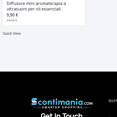
Diffusore mini aromaterapia a
ultrasuoni per oli essenziali
umidificatore ambiente usb
9,90 €
24,90 €
Quick View
Iscr
Get In Touch