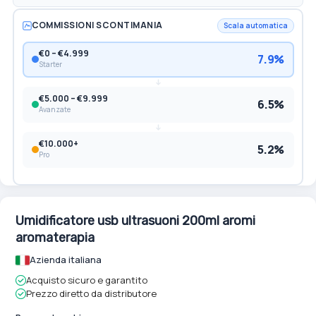
COMMISSIONI SCONTIMANIA
Scala automatica
€0 – €4.999
7.9%
Starter
€5.000 – €9.999
6.5%
Avanzate
€10.000+
5.2%
Pro
Umidificatore usb ultrasuoni 200ml aromi
aromaterapia
Azienda italiana
Acquisto sicuro e garantito
Prezzo diretto da distributore