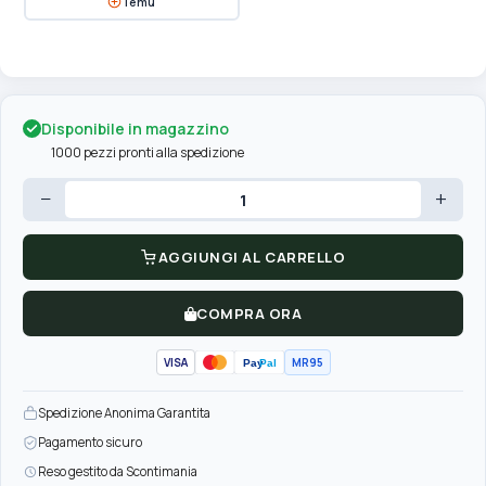
Temu
Disponibile in magazzino
1000 pezzi pronti alla spedizione
−
+
AGGIUNGI AL CARRELLO
COMPRA ORA
VISA
MR95
Pay
Pal
Spedizione Anonima Garantita
Pagamento sicuro
Reso gestito da Scontimania