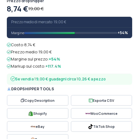
Prezzo dropshipper
8,74 €
19,00 €
Prezzo medio di mercato: 19,00 €
+54%
Margine
Costo:
8,74 €
Prezzo medio:
19,00 €
Margine sul prezzo:
+54%
Markup sul costo:
+117.4%
Se vendi a 19,00 € guadagni circa 10,26 € a pezzo
DROPSHIPPER TOOLS
Copy Description
Esporta CSV
Shopify
WooCommerce
eBay
TikTok Shop