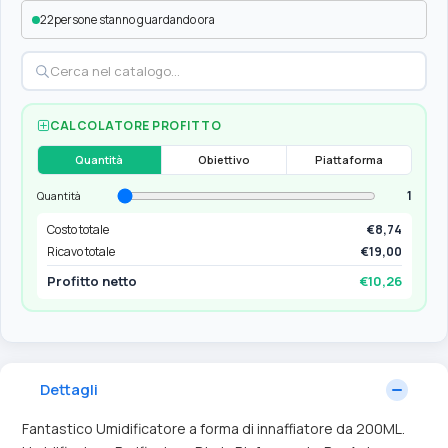
22
persone stanno guardando ora
CALCOLATORE PROFITTO
Quantità
Obiettivo
Piattaforma
1
Quantità
Costo totale
€8,74
Ricavo totale
€19,00
Profitto netto
€10,26
Dettagli
Fantastico Umidificatore a forma di innaffiatore da 200ML.