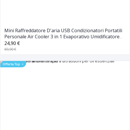
Mini Raffreddatore D'aria USB Condizionatori Portatili
Personale Air Cooler 3 in 1 Evaporativo Umidificatore
Purificatore con 3 Velocità 7 Colori Luce per Casa Ufficio
24,90 €
69,90 €
Offerta Top
⭐