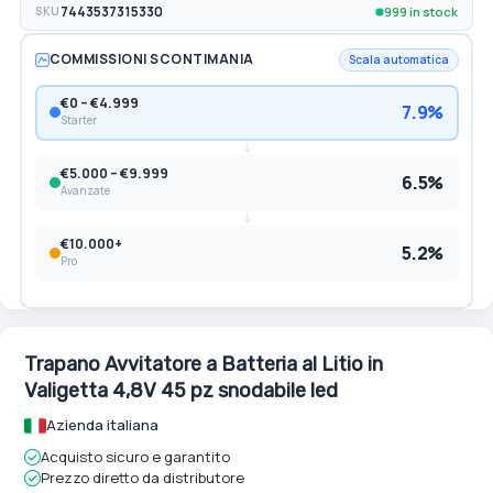
999 in stock
SKU
7443537315330
COMMISSIONI SCONTIMANIA
Scala automatica
€0 – €4.999
7.9%
Starter
€5.000 – €9.999
6.5%
Avanzate
€10.000+
5.2%
Pro
Trapano Avvitatore a Batteria al Litio in
Valigetta 4,8V 45 pz snodabile led
Azienda italiana
Acquisto sicuro e garantito
Prezzo diretto da distributore