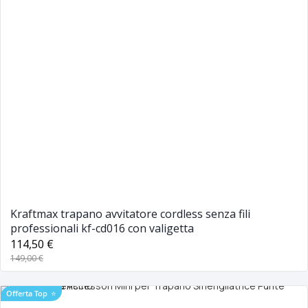
Kraftmax trapano avvitatore cordless senza fili
professionali kf-cd016 con valigetta
114,50 €
149,00 €
Offerta Top
⭐