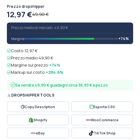
Prezzo dropshipper
12,97 €
49,90 €
Prezzo medio di mercato: 49,90 €
+74%
Margine
Costo:
12,97 €
Prezzo medio:
49,90 €
Margine sul prezzo:
+74%
Markup sul costo:
+284.6%
Se vendi a 49,90 € guadagni circa 36,93 € a pezzo
DROPSHIPPER TOOLS
Copy Description
Esporta CSV
Shopify
WooCommerce
eBay
TikTok Shop