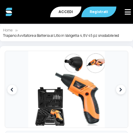
ACCEDI
Registrati
Home
Trapano Avvitatore a Batteria al Litio in Valigetta 4,8V 45 pz snodabile led
Vai
Va
alla
all
fine
de
della
ga
galleria
di
di
im
immagini