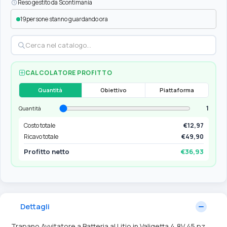
Reso gestito da Scontimania
19
persone stanno guardando ora
CALCOLATORE PROFITTO
Quantità
Obiettivo
Piattaforma
1
Quantità
Costo totale
€12,97
Ricavo totale
€49,90
Profitto netto
€36,93
Dettagli
Trapano Avvitatore a Batteria al Litio in Valigetta 4,8V 45 pz