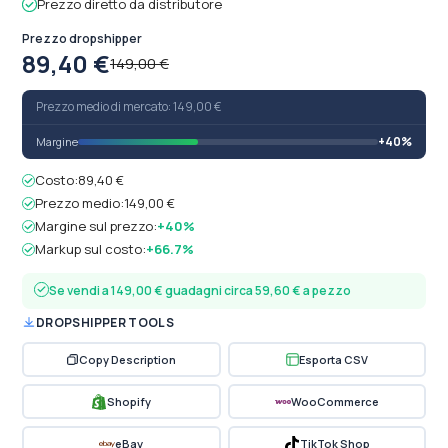
Prezzo diretto da distributore
Prezzo dropshipper
89,40 €
149,00 €
Prezzo medio di mercato: 149,00 €
+40%
Margine
Costo:
89,40 €
Prezzo medio:
149,00 €
Margine sul prezzo:
+40%
Markup sul costo:
+66.7%
Se vendi a 149,00 € guadagni circa 59,60 € a pezzo
DROPSHIPPER TOOLS
Copy Description
Esporta CSV
Shopify
WooCommerce
eBay
TikTok Shop