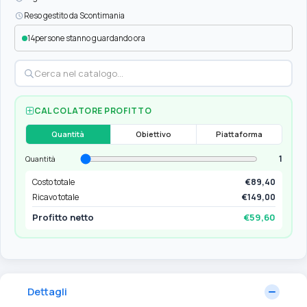
Reso gestito da Scontimania
14
persone stanno guardando ora
CALCOLATORE PROFITTO
Quantità
Obiettivo
Piattaforma
1
Quantità
Costo totale
€89,40
Ricavo totale
€149,00
Profitto netto
€59,60
Dettagli