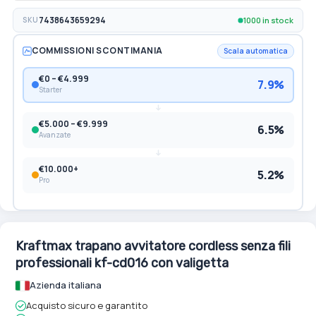
1000 in stock
SKU
7438643659294
COMMISSIONI SCONTIMANIA
Scala automatica
€0 – €4.999
7.9%
Starter
€5.000 – €9.999
6.5%
Avanzate
€10.000+
5.2%
Pro
Kraftmax trapano avvitatore cordless senza fili
professionali kf-cd016 con valigetta
Azienda italiana
Acquisto sicuro e garantito