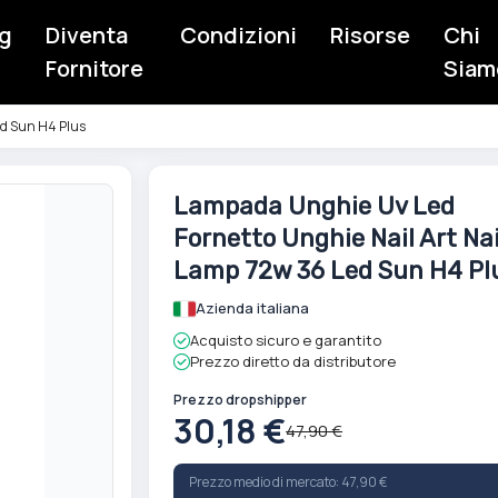
g
Diventa
Condizioni
Risorse
Chi
Fornitore
Siam
ed Sun H4 Plus
Vai
Lampada Unghie Uv Led
all'inizio
Fornetto Unghie Nail Art Nai
della
galleria
Lamp 72w 36 Led Sun H4 Pl
di
Azienda italiana
immagini
Acquisto sicuro e garantito
Prezzo diretto da distributore
Prezzo dropshipper
30,18 €
47,90 €
Prezzo medio di mercato: 47,90 €