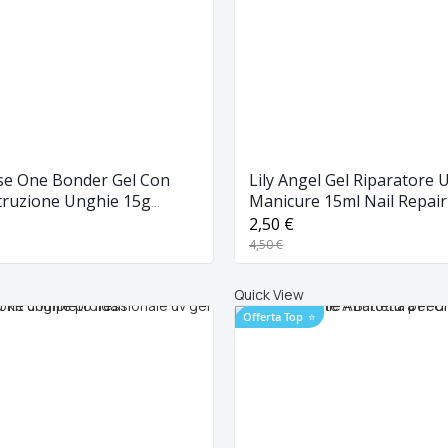
ase One Bonder Gel Con
Lily Angel Gel Riparatore 
struzione Unghie 15g
Manicure 15ml Nail Repai
nofase
Rosa
2,50 €
4,50 €
Quick View
Offerta Top
⭐