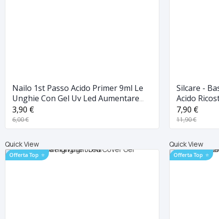
Nailo 1st Passo Acido Primer 9ml Le
Silcare - B
Unghie Con Gel Uv Led Aumentare
Acido Rico
Aderenza Forte Silcare
Primer Mo
3,90 €
7,90 €
6,00 €
11,90 €
Quick View
Quick View
Offerta Top
⭐
Offerta Top
⭐