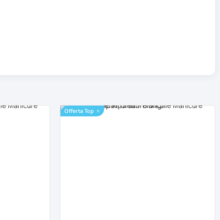
Offerta Top
⭐