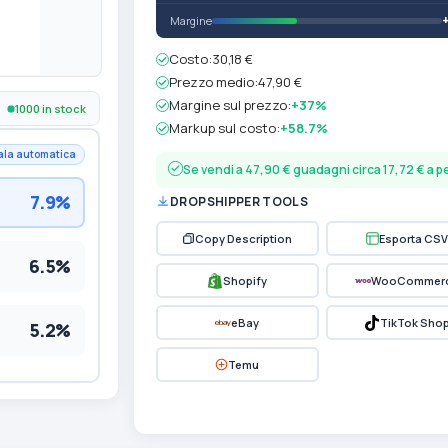
Margine
Costo:
30,18 €
Prezzo medio:
47,90 €
Margine sul prezzo:
+37%
1000 in stock
Markup sul costo:
+58.7%
ala automatica
Se vendi a 47,90 € guadagni circa 17,72 € a 
7.9%
DROPSHIPPER TOOLS
Copy Description
Esporta CSV
6.5%
Shopify
WooCommer
eBay
TikTok Sho
5.2%
Temu