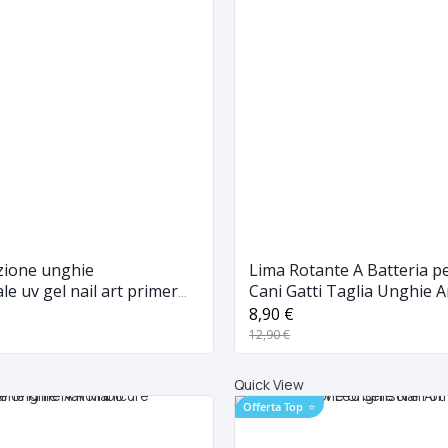
uzione unghie
Lima Rotante A Batteria p
le uv gel nail art primer
Cani Gatti Taglia Unghie A
o lidan
Pedi Paws
8,90 €
12,90 €
Quick View
Offerta Top
⭐