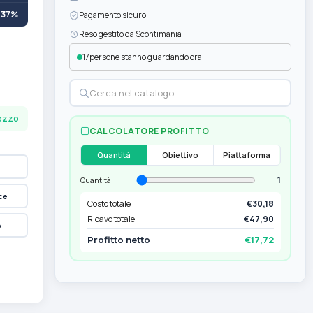
+37%
Pagamento sicuro
Reso gestito da Scontimania
17
persone stanno guardando ora
pezzo
CALCOLATORE PROFITTO
Quantità
Obiettivo
Piattaforma
1
Quantità
ce
Costo totale
€30,18
Ricavo totale
€47,90
p
Profitto netto
€17,72