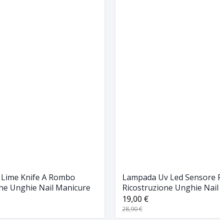
i Lime Knife A Rombo
Lampada Uv Led Sensore 
one Unghie Nail Manicure
Ricostruzione Unghie Nail
36w Diamante
19,00 €
28,90 €