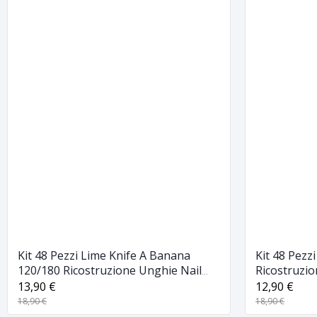
Kit 48 Pezzi Lime Knife A Banana
Kit 48 Pezz
120/180 Ricostruzione Unghie Nail
Ricostruzi
Manicure
13,90 €
12,90 €
18,90 €
18,90 €