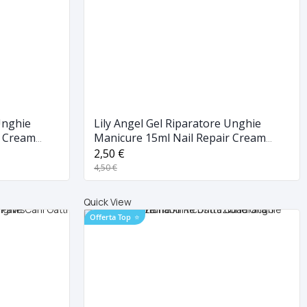
Unghie
Lily Angel Gel Riparatore Unghie
r Cream
Manicure 15ml Nail Repair Cream
Bianco
2,50 €
4,50 €
Quick View
Offerta Top
⭐