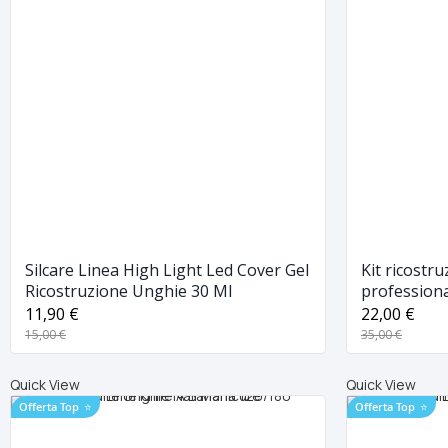
Silcare Linea High Light Led Cover Gel
Kit ricostr
Ricostruzione Unghie 30 Ml
professiona
kit complet
11,90 €
22,00 €
15,00 €
35,00 €
Quick View
Quick View
Offerta Top
⭐
Offerta Top
⭐