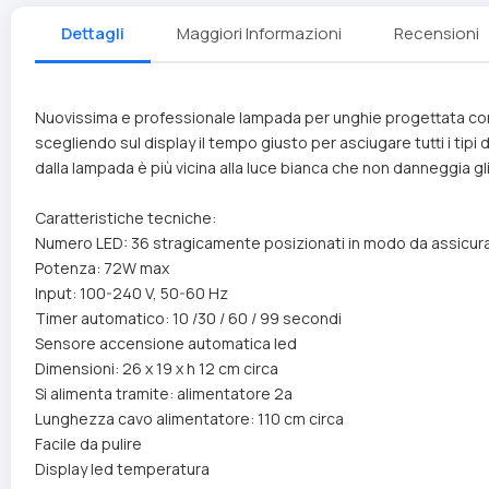
Dettagli
Maggiori Informazioni
Recensioni
Nuovissima e professionale lampada per unghie progettata con 
scegliendo sul display il tempo giusto per asciugare tutti i ti
dalla lampada è più vicina alla luce bianca che non danneggia gl
Caratteristiche tecniche:
Numero LED: 36 stragicamente posizionati in modo da assicura
Potenza: 72W max
Input: 100-240 V, 50-60 Hz
Timer automatico: 10 /30 / 60 / 99 secondi
Sensore accensione automatica led
Dimensioni: 26 x 19 x h 12 cm circa
Si alimenta tramite: alimentatore 2a
Lunghezza cavo alimentatore: 110 cm circa
Facile da pulire
Display led temperatura