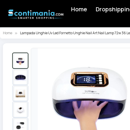
Home
Dropshippin
Home
Lampada Unghie Uv Led Fornetto Unghie Nail Art Nail Lamp 72w 36 L
Vai
alla
fine
della
galleria
di
immagini