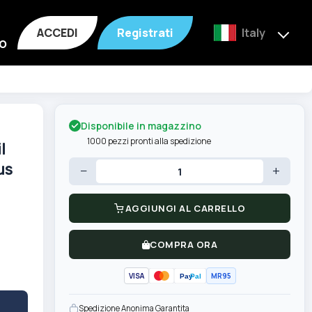
ACCEDI
Registrati
Italy
o
Disponibile in magazzino
1000 pezzi pronti alla spedizione
l
us
−
+
AGGIUNGI AL CARRELLO
COMPRA ORA
VISA
MR95
Pay
Pal
Spedizione Anonima Garantita