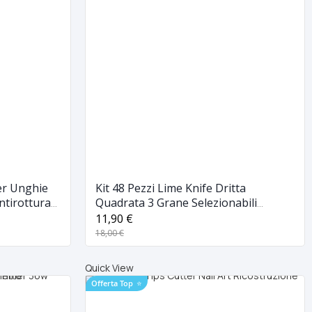
er Unghie
Kit 48 Pezzi Lime Knife Dritta
ntirottura
Quadrata 3 Grane Selezionabili
Ricostruzione Unghie Nail Manicure
11,90 €
18,00 €
Quick View
Offerta Top
⭐