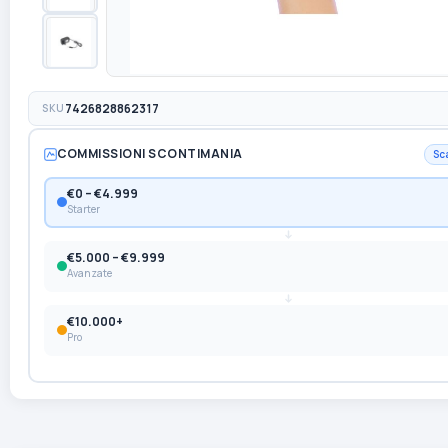
SKU
7426828862317
COMMISSIONI SCONTIMANIA
Sc
€0 – €4.999
Starter
€5.000 – €9.999
Avanzate
€10.000+
Pro