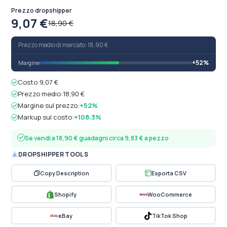
Prezzo dropshipper
9,07 €
18,90 €
Prezzo medio di mercato: 18,90 €
+52%
Margine
Costo:
9,07 €
Prezzo medio:
18,90 €
Margine sul prezzo:
+52%
Markup sul costo:
+108.3%
Se vendi a 18,90 € guadagni circa 9,83 € a pezzo
DROPSHIPPER TOOLS
Copy Description
Esporta CSV
Shopify
WooCommerce
eBay
TikTok Shop