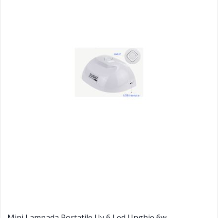
Mini Lampada Portatile Uv 6 Led Unghie 6w