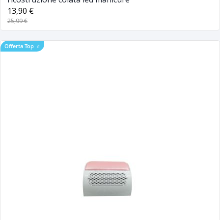
13,90 €
25,99 €
Offerta Top
⭐