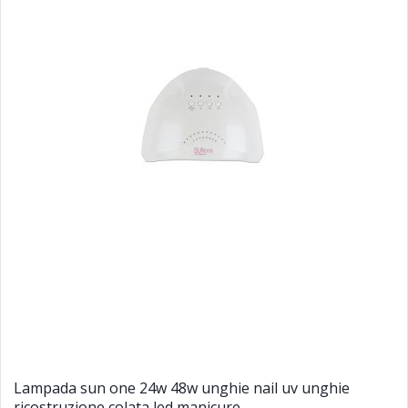
Lampada sun one 24w 48w unghie nail uv unghie
ricostruzione colata led manicure