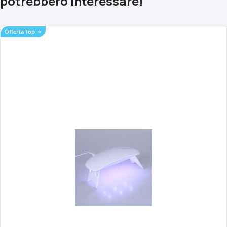
potrebbero interessare!
Offerta Top
⭐