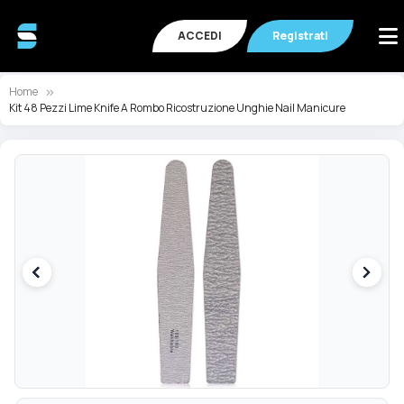
ACCEDI
Registrati
Home
Kit 48 Pezzi Lime Knife A Rombo Ricostruzione Unghie Nail Manicure
Vai
Va
alla
all
fine
de
della
ga
galleria
di
di
im
immagini