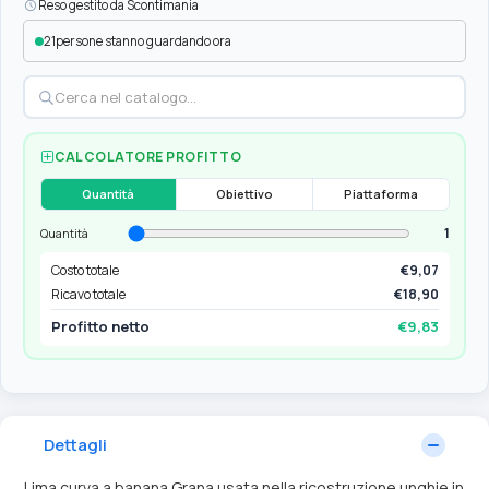
Reso gestito da Scontimania
21
persone stanno guardando ora
CALCOLATORE PROFITTO
Quantità
Obiettivo
Piattaforma
1
Quantità
Costo totale
€9,07
Ricavo totale
€18,90
Profitto netto
€9,83
Dettagli
Lima curva a banana Grana usata nella ricostruzione unghie in