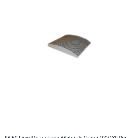
Kit 50 Lime Mezza Luna Bilaterale Grana 100/180 Per