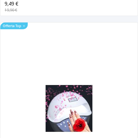
9,49 €
19,90 €
Offerta Top
⭐