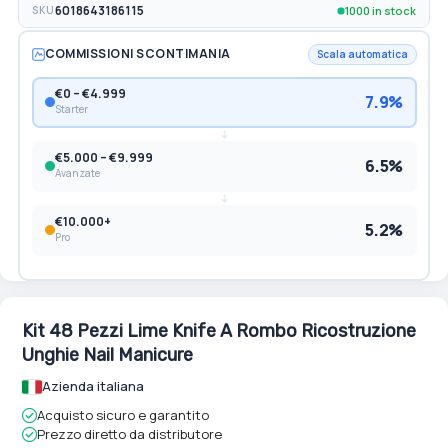
1000 in stock
SKU
6018643186115
COMMISSIONI SCONTIMANIA
Scala automatica
€0 – €4.999
7.9%
Starter
€5.000 – €9.999
6.5%
Avanzate
€10.000+
5.2%
Pro
Kit 48 Pezzi Lime Knife A Rombo Ricostruzione
Unghie Nail Manicure
Azienda italiana
Acquisto sicuro e garantito
Prezzo diretto da distributore