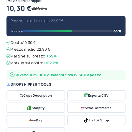
Prezzo dropshipper
10,30 €
22,90 €
Prezzo medio di mercato: 22,90 €
+55%
Margine
Costo:
10,30 €
Prezzo medio:
22,90 €
Margine sul prezzo:
+55%
Markup sul costo:
+122.2%
Se vendi a 22,90 € guadagni circa 12,60 € a pezzo
DROPSHIPPER TOOLS
Copy Description
Esporta CSV
Shopify
WooCommerce
eBay
TikTok Shop