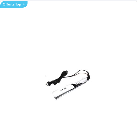
Offerta Top
⭐