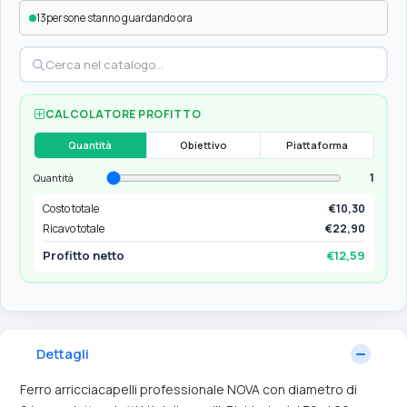
13
persone stanno guardando ora
CALCOLATORE PROFITTO
Quantità
Obiettivo
Piattaforma
1
Quantità
Costo totale
€10,30
Ricavo totale
€22,90
Profitto netto
€12,59
Dettagli
Ferro arricciacapelli professionale NOVA con diametro di