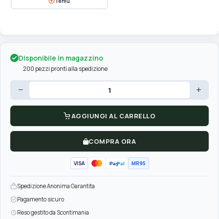
Temu
Disponibile in magazzino
200 pezzi pronti alla spedizione
−
+
AGGIUNGI AL CARRELLO
COMPRA ORA
VISA
MR95
Pay
Pal
Spedizione Anonima Garantita
Pagamento sicuro
Reso gestito da Scontimania