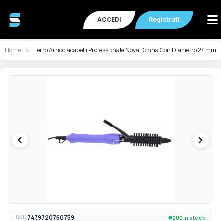
ACCEDI
Registrati
Home
Ferro Arricciacapelli Professionale Nova Donna Con Diametro 24mm
Vai
Va
alla
all
fine
de
della
ga
galleria
di
di
im
immagini
200 in stock
SKU
7439720760759