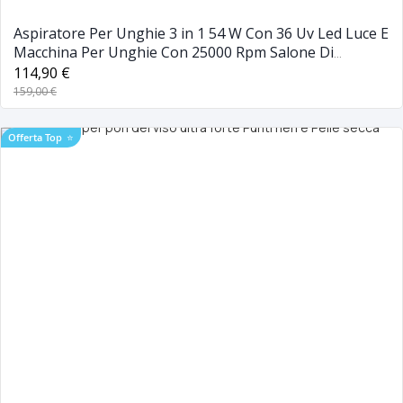
Aspiratore Per Unghie 3 in 1 54 W Con 36 Uv Led Luce E
Macchina Per Unghie Con 25000 Rpm Salone Di
Bellezza E Manicure
114,90 €
159,00 €
Offerta Top
⭐