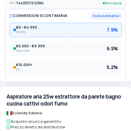
10 in stock
SKU
7443537312360
COMMISSIONI SCONTIMANIA
Scala automatica
€0 – €4.999
7.9%
Starter
€5.000 – €9.999
6.5%
Avanzate
€10.000+
5.2%
Pro
Aspiratore aria 25w estrattore da parete bagno
cucina cattivi odori fumo
Azienda italiana
Acquisto sicuro e garantito
Prezzo diretto da distributore