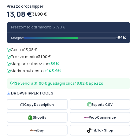
Prezzo dropshipper
13,08 €
31,90 €
Prezzo medio di mercato: 31,90 €
+59%
Margine
Costo:
13,08 €
Prezzo medio:
31,90 €
Margine sul prezzo:
+59%
Markup sul costo:
+143.9%
Se vendi a 31,90 € guadagni circa 18,82 € a pezzo
DROPSHIPPER TOOLS
Copy Description
Esporta CSV
Shopify
WooCommerce
eBay
TikTok Shop