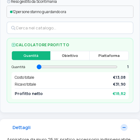
Reso gestito da Scontimania
12
persone stanno guardando ora
CALCOLATORE PROFITTO
Quantità
Obiettivo
Piattaforma
1
Quantità
Costo totale
€13,08
Ricavo totale
€31,90
Profitto netto
€18,82
Dettagli
Aspiratore da muro 25 W, pratico accessorio indispensabile