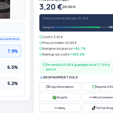
3,20 €
20,90 €
Prezzo medio di mercato: 20,90 €
+8
Margine
Costo:
3,20 €
ala automatica
Prezzo medio:
20,90 €
Margine sul prezzo:
+84.7%
7.9%
Markup sul costo:
+553.2%
Se vendi a 20,90 € guadagni circa 17,70 € a
6.5%
pezzo
DROPSHIPPER TOOLS
5.2%
Copy Description
Esporta CSV
Shopify
WooCommer
eBay
TikTok Sho