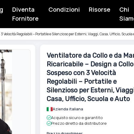
g
Diventa
Condizioni
Risorse
Chi
Fornitore
Siam
 Velocità Regolabili – Portatile e Silenzioso per Esterni, Viaggi, Casa, Ufficio, Scuola
Vai
Ventilatore da Collo e da M
all'inizio
Ricaricabile – Design a Collo
della
galleria
Sospeso con 3 Velocità
di
Regolabili – Portatile e
immagini
Silenzioso per Esterni, Viaggi
Casa, Ufficio, Scuola e Auto
Azienda italiana
Acquisto sicuro e garantito
Prezzo diretto da distributore
Prezzo dropshipper