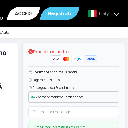
ACCEDI
Registrati
Italy
o
 e Auto
Prodotto esaurito
ano
VISA
MR95
Pay
Pal
Spedizione Anonima Garantita
Pagamento sicuro
,
Reso gestito da Scontimania
22
persone stanno guardando ora
CALCOLATORE PROFITTO