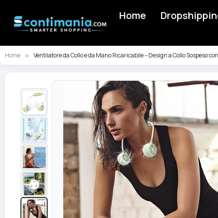
Home
Dropshippin
Home
Ventilatore da Collo e da Mano Ricaricabile – Design a Collo Sospeso con 3
Vai
alla
fine
della
galleria
di
immagini