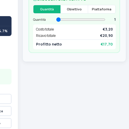
Quantità
Obiettivo
Piattaforma
1
Quantità
Costo totale
€3,20
4.7%
Ricavo totale
€20,90
Profitto netto
€17,70
ce
p