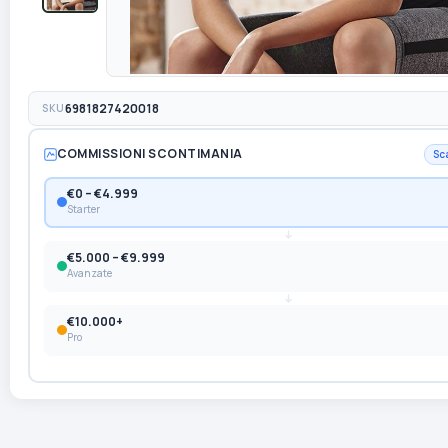
SKU
6981827420018
COMMISSIONI SCONTIMANIA
Sc
€0 – €4.999
Starter
€5.000 – €9.999
Avanzate
€10.000+
Pro