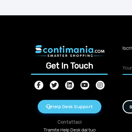
Iscr
Get In Touch
Help Desk Support
S
Contattaci
Tramite Help Desk dal tuo