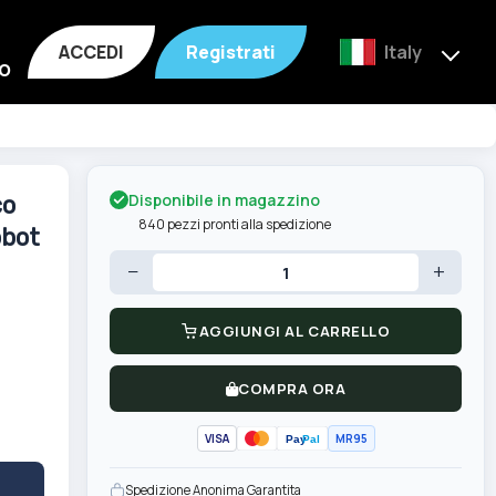
ACCEDI
Registrati
Italy
o
Disponibile in magazzino
co
840 pezzi pronti alla spedizione
obot
−
+
AGGIUNGI AL CARRELLO
COMPRA ORA
VISA
MR95
Pay
Pal
Spedizione Anonima Garantita