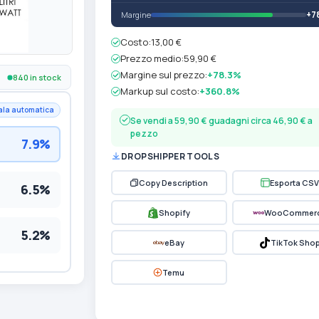
+7
Margine
Costo:
13,00 €
Prezzo medio:
59,90 €
Margine sul prezzo:
+78.3%
840 in stock
Markup sul costo:
+360.8%
ala automatica
Se vendi a 59,90 € guadagni circa 46,90 € a
pezzo
7.9%
DROPSHIPPER TOOLS
Copy Description
Esporta CSV
6.5%
Shopify
WooCommer
5.2%
eBay
TikTok Sho
Temu