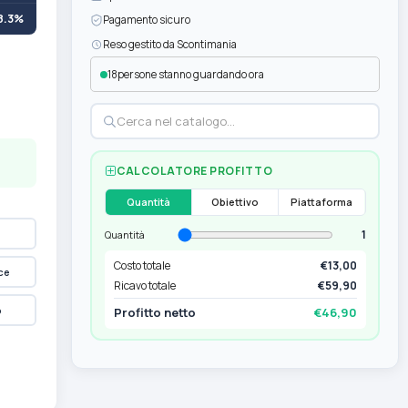
8.3%
Pagamento sicuro
Reso gestito da Scontimania
18
persone stanno guardando ora
CALCOLATORE PROFITTO
Quantità
Obiettivo
Piattaforma
1
Quantità
Costo totale
€13,00
ce
Ricavo totale
€59,90
p
Profitto netto
€46,90