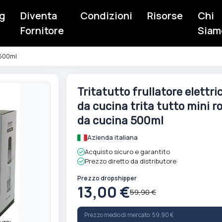
g
Diventa
Condizioni
Risorse
Chi
Fornitore
Siam
a 500ml
Vai
Tritatutto frullatore elettri
all'inizio
da cucina trita tutto mini r
della
galleria
da cucina 500ml
di
Azienda italiana
immagini
Acquisto sicuro e garantito
Prezzo diretto da distributore
Prezzo dropshipper
13,00 €
59,90 €
Prezzo medio di mercato: 59,90 €