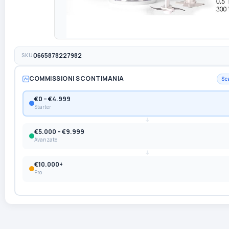
SKU
0665878227982
COMMISSIONI SCONTIMANIA
Sc
€0 – €4.999
Starter
€5.000 – €9.999
Avanzate
€10.000+
Pro