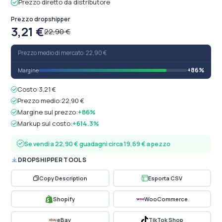
Prezzo diretto da distributore
Prezzo dropshipper
3,21 €
22,90 €
Prezzo medio di mercato: 22,90 €
+86%
Margine
Costo:
3,21 €
Prezzo medio:
22,90 €
Margine sul prezzo:
+86%
Markup sul costo:
+614.3%
Se vendi a 22,90 € guadagni circa 19,69 € a pezzo
DROPSHIPPER TOOLS
Copy Description
Esporta CSV
Shopify
WooCommerce
eBay
TikTok Shop