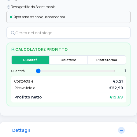
Reso gestito da Scontimania
19
persone stanno guardando ora
CALCOLATORE PROFITTO
Quantità
Obiettivo
Piattaforma
1
Quantità
Costo totale
€3,21
Ricavo totale
€22,90
Profitto netto
€19,69
Dettagli