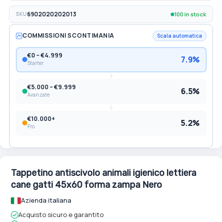
100 in stock
SKU
6902020202013
COMMISSIONI SCONTIMANIA
Scala automatica
€0 – €4.999
7.9%
Starter
€5.000 – €9.999
6.5%
Avanzate
€10.000+
5.2%
Pro
Tappetino antiscivolo animali igienico lettiera
cane gatti 45x60 forma zampa Nero
Azienda italiana
Acquisto sicuro e garantito