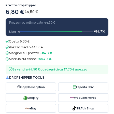
Prezzo dropshipper
6,80 €
44,50 €
Prezzo medio di mercato: 44,50 €
+84.7%
Margine
Costo:
6,80 €
Prezzo medio:
44,50 €
Margine sul prezzo:
+84.7%
Markup sul costo:
+554.5%
Se vendi a 44,50 € guadagni circa 37,70 € a pezzo
DROPSHIPPER TOOLS
Copy Description
Esporta CSV
Shopify
WooCommerce
eBay
TikTok Shop