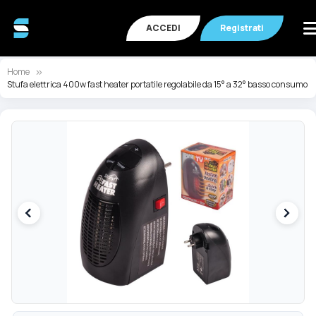
ACCEDI
Registrati
Home
Stufa elettrica 400w fast heater portatile regolabile da 15° a 32° basso consumo
Vai
Va
alla
all
fine
de
della
ga
galleria
di
di
im
immagini