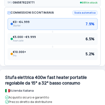
689 in stock
SKU
0665878229771
COMMISSIONI SCONTIMANIA
Scala automatica
€0 – €4.999
7.9%
Starter
€5.000 – €9.999
6.5%
Avanzate
€10.000+
5.2%
Pro
Stufa elettrica 400w fast heater portatile
regolabile da 15° a 32° basso consumo
Azienda italiana
Acquisto sicuro e garantito
Prezzo diretto da distributore