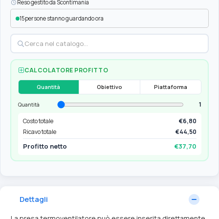
Reso gestito da Scontimania
15
persone stanno guardando ora
CALCOLATORE PROFITTO
Quantità
Obiettivo
Piattaforma
1
Quantità
Costo totale
€6,80
Ricavo totale
€44,50
Profitto netto
€37,70
Dettagli
La presa termoventilatore può essere inserita direttamente