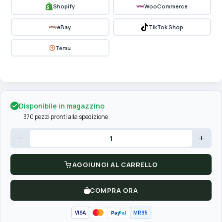
Shopify
WooCommerce
eBay
TikTok Shop
Temu
Disponibile in magazzino
370 pezzi pronti alla spedizione
−
+
AGGIUNGI AL CARRELLO
COMPRA ORA
VISA
MR95
Pay
Pal