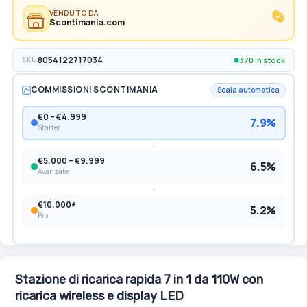
VENDUTO DA
Scontimania.com
370 in stock
SKU
8054122717034
COMMISSIONI SCONTIMANIA
Scala automatica
€0 – €4.999
7.9%
Starter
€5.000 – €9.999
6.5%
Avanzate
€10.000+
5.2%
Pro
Stazione di ricarica rapida 7 in 1 da 110W con
ricarica wireless e display LED