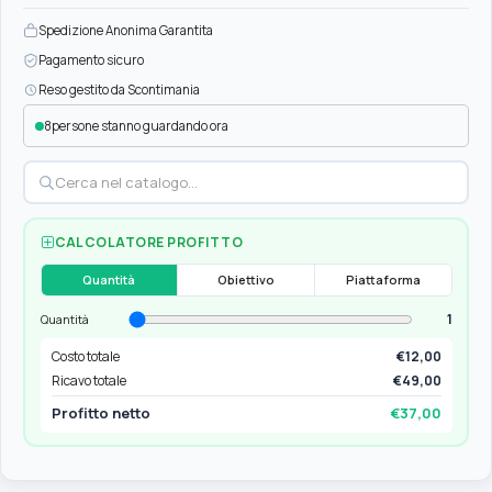
Spedizione Anonima Garantita
Pagamento sicuro
Reso gestito da Scontimania
8
persone stanno guardando ora
CALCOLATORE PROFITTO
Quantità
Obiettivo
Piattaforma
1
Quantità
Costo totale
€12,00
Ricavo totale
€49,00
Profitto netto
€37,00