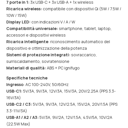
7 porte in 1:
3x USB-C + 3x USB-A + 1x wireless
Ricarica wireless:
compatibile con dispositivi Qi (5W / 7.5W /
10W / 15W)
Display LED:
con indicazioni V / A / W
Compatibilità universale:
smartphone, tablet, laptop,
accessori e dispositivi wireless
Ricarica intelligente
: riconoscimento automatico del
dispositivo e ottimizzazione della potenza
Sistemi di protezione integrati:
sovraccarico,
surriscaldamento, sovratensione
Materiali di qualità:
ABS + PC ignifugo
Specifiche tecniche
Ingresso
: AC 100-240V, 50/60Hz
USB-C1:
5V/3A, 9V/3A, 12V/3A, 15V/3A, 20V/2.25A (PPS 3.3-
16V/3A)
USB-C2 / C3:
5V/3A, 9V/3A, 12V/2.5A, 15V/2A, 20V/1.5A (PPS
3.3-11V/3A)
USB-A1 / A2 / A3:
5V/3A, 9V/2A, 12V/1.5A, 4.5V/5A, 10V/2A
(22.5W Max)