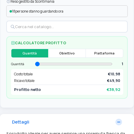
Reso gestito da Scontimania
18
persone stanno guardando ora
CALCOLATORE PROFITTO
Quantità
Obiettivo
Piattaforma
1
Quantità
Costo totale
€10,98
Ricavo totale
€49,90
Profitto netto
€38,92
Dettagli
Il prodotto ideale per avere sempre una spremuta fresca da