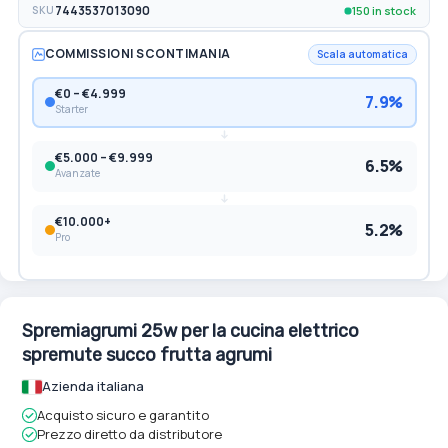
150 in stock
SKU
7443537013090
COMMISSIONI SCONTIMANIA
Scala automatica
€0 – €4.999
7.9%
Starter
€5.000 – €9.999
6.5%
Avanzate
€10.000+
5.2%
Pro
Spremiagrumi 25w per la cucina elettrico
spremute succo frutta agrumi
Azienda italiana
Acquisto sicuro e garantito
Prezzo diretto da distributore