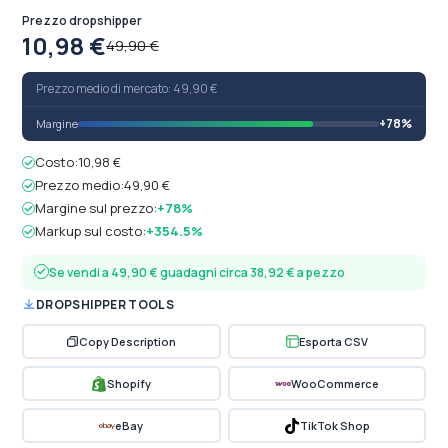
Prezzo dropshipper
10,98 €
49,90 €
Prezzo medio di mercato: 49,90 €
+78%
Margine
Costo:
10,98 €
Prezzo medio:
49,90 €
Margine sul prezzo:
+78%
Markup sul costo:
+354.5%
Se vendi a 49,90 € guadagni circa 38,92 € a pezzo
DROPSHIPPER TOOLS
Copy Description
Esporta CSV
Shopify
WooCommerce
eBay
TikTok Shop