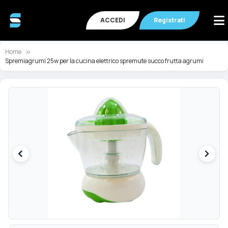
ACCEDI
Registrati
Home
Spremiagrumi 25w per la cucina elettrico spremute succo frutta agrumi
Vai
Va
alla
all
fine
de
della
ga
galleria
di
di
im
immagini