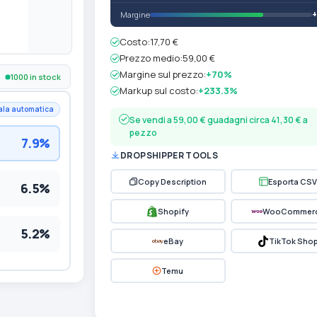
Margine
Costo:
17,70 €
Prezzo medio:
59,00 €
Margine sul prezzo:
+70%
1000 in stock
Markup sul costo:
+233.3%
ala automatica
Se vendi a 59,00 € guadagni circa 41,30 € a
pezzo
7.9%
DROPSHIPPER TOOLS
Copy Description
Esporta CSV
6.5%
Shopify
WooCommer
5.2%
eBay
TikTok Sho
Temu