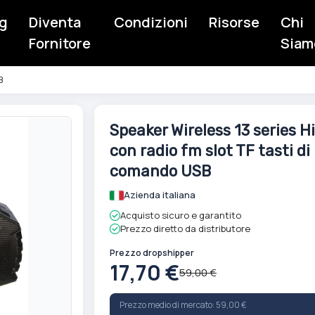
g
Diventa
Condizioni
Risorse
Chi
Fornitore
Siam
B
Vai
Speaker Wireless 13 series Hi
all'inizio
con radio fm slot TF tasti di
della
galleria
comando USB
di
Azienda italiana
immagini
Acquisto sicuro e garantito
Prezzo diretto da distributore
Prezzo dropshipper
17,70 €
59,00 €
Prezzo medio di mercato: 59,00 €