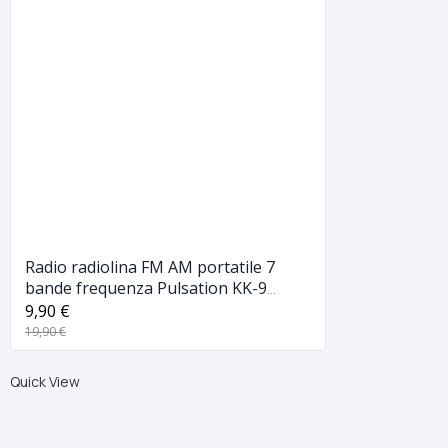
Radio radiolina FM AM portatile 7
bande frequenza Pulsation KK-9
audio TV
9,90 €
19,90 €
Quick View