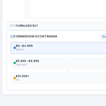
SKU
7438642921347
COMMISSIONI SCONTIMANIA
Sc
€0 – €4.999
Starter
€5.000 – €9.999
Avanzate
€10.000+
Pro