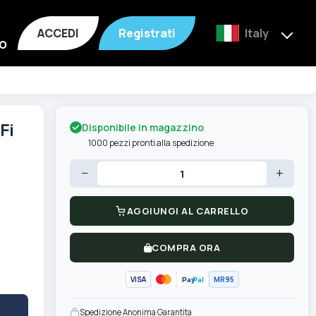
ACCEDI
Registrati
Italy
o
Disponibile in magazzino
Fi
1000 pezzi pronti alla spedizione
−
+
AGGIUNGI AL CARRELLO
COMPRA ORA
VISA
MR95
Pay
Pal
Spedizione Anonima Garantita