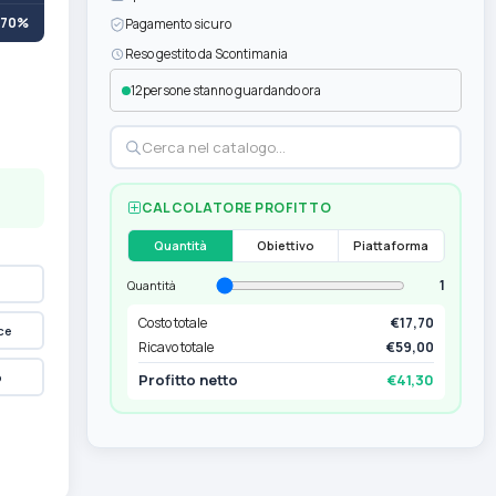
+70%
Pagamento sicuro
Reso gestito da Scontimania
12
persone stanno guardando ora
CALCOLATORE PROFITTO
Quantità
Obiettivo
Piattaforma
1
Quantità
Costo totale
€17,70
ce
Ricavo totale
€59,00
p
Profitto netto
€41,30