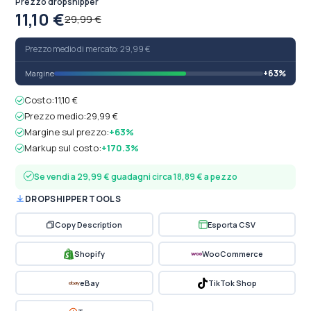
Prezzo dropshipper
11,10 €
29,99 €
Prezzo medio di mercato: 29,99 €
+63%
Margine
Costo:
11,10 €
Prezzo medio:
29,99 €
Margine sul prezzo:
+63%
Markup sul costo:
+170.3%
Se vendi a 29,99 € guadagni circa 18,89 € a pezzo
DROPSHIPPER TOOLS
Copy Description
Esporta CSV
Shopify
WooCommerce
eBay
TikTok Shop