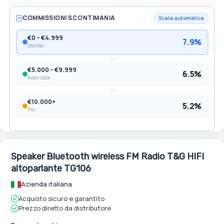
COMMISSIONI SCONTIMANIA
Scala automatica
€0 – €4.999
7.9%
Starter
€5.000 – €9.999
6.5%
Avanzate
€10.000+
5.2%
Pro
Speaker Bluetooth wireless FM Radio T&G HIFI
altoparlante TG106
Azienda italiana
Acquisto sicuro e garantito
Prezzo diretto da distributore