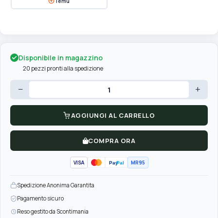
Temu
Disponibile in magazzino
20 pezzi pronti alla spedizione
−
+
AGGIUNGI AL CARRELLO
COMPRA ORA
VISA
MR95
Pay
Pal
Spedizione Anonima Garantita
Pagamento sicuro
Reso gestito da Scontimania