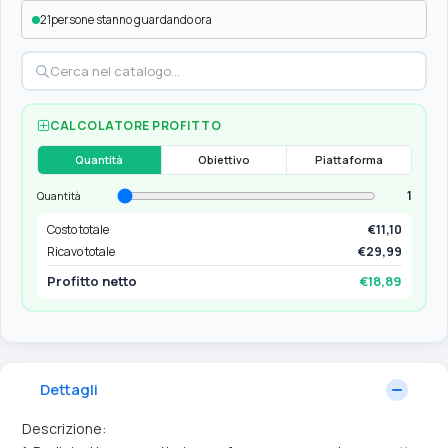
21
persone stanno guardando ora
CALCOLATORE PROFITTO
Quantità
Obiettivo
Piattaforma
1
Quantità
Costo totale
€11,10
Ricavo totale
€29,99
Profitto netto
€18,89
Dettagli
Descrizione: