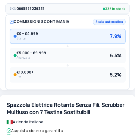
338 in stock
SKU
0665878236335
COMMISSIONI SCONTIMANIA
Scala automatica
€0 – €4.999
7.9%
Starter
€5.000 – €9.999
6.5%
Avanzate
€10.000+
5.2%
Pro
Spazzola Elettrica Rotante Senza Fili, Scrubber
Multiuso con 7 Testine Sostituibili
Azienda italiana
Acquisto sicuro e garantito