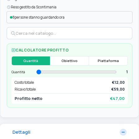
Reso gestito da Scontimania
8
persone stanno guardando ora
CALCOLATORE PROFITTO
Quantità
Obiettivo
Piattaforma
1
Quantità
Costo totale
€12,00
Ricavo totale
€59,00
Profitto netto
€47,00
Dettagli