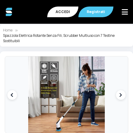
ACCEDI
Registrati
Home
Spazzola Elettrica Rotante Senza Fili, Scrubber Multiuso con 7 Testine
Sostituibili
Vai
Va
alla
all
fine
de
della
ga
galleria
di
di
im
immagini