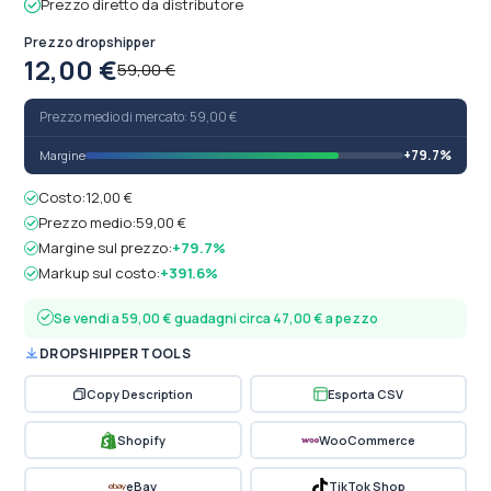
Prezzo diretto da distributore
Prezzo dropshipper
12,00 €
59,00 €
Prezzo medio di mercato: 59,00 €
+79.7%
Margine
Costo:
12,00 €
Prezzo medio:
59,00 €
Margine sul prezzo:
+79.7%
Markup sul costo:
+391.6%
Se vendi a 59,00 € guadagni circa 47,00 € a pezzo
DROPSHIPPER TOOLS
Copy Description
Esporta CSV
Shopify
WooCommerce
eBay
TikTok Shop