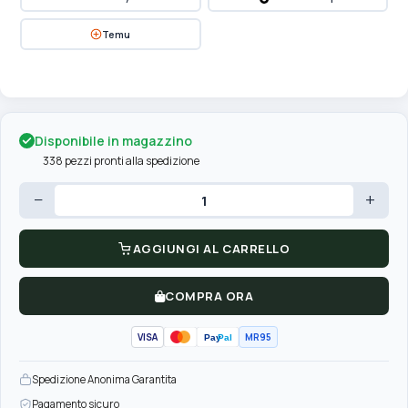
Temu
Disponibile in magazzino
338 pezzi pronti alla spedizione
−
+
AGGIUNGI AL CARRELLO
COMPRA ORA
VISA
MR95
Pay
Pal
Spedizione Anonima Garantita
Pagamento sicuro