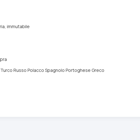
eria, immutabile
opra
co Turco Russo Polacco Spagnolo Portoghese Greco