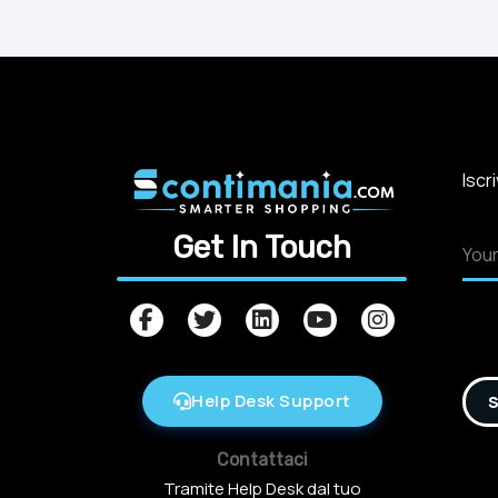
Iscr
Get In Touch
Help Desk Support
S
Contattaci
Tramite Help Desk dal tuo