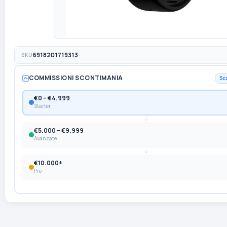
SKU
6918201719313
COMMISSIONI SCONTIMANIA
Sc
€0 – €4.999
Starter
€5.000 – €9.999
Avanzate
€10.000+
Pro