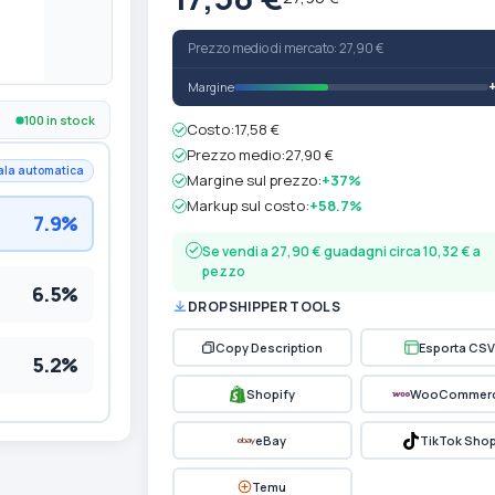
Prezzo medio di mercato: 27,90 €
Margine
100 in stock
Costo:
17,58 €
Prezzo medio:
27,90 €
ala automatica
Margine sul prezzo:
+37%
Markup sul costo:
+58.7%
7.9%
Se vendi a 27,90 € guadagni circa 10,32 € a
pezzo
6.5%
DROPSHIPPER TOOLS
Copy Description
Esporta CSV
5.2%
Shopify
WooCommer
eBay
TikTok Sho
Temu