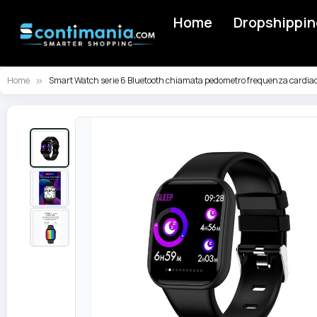
Home
Dropshippin
Home
Smart Watch serie 6 Bluetooth chiamata pedometro frequenza cardi
Vai
alla
fine
della
galleria
di
immagini