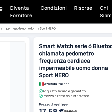
g
Diventa
Condizioni
Risorse
Chi
Fornitore
Siam
aca impermeabile uomo donna Sport NERO
Vai
Smart Watch serie 6 Blueto
all'inizio
chiamata pedometro
della
galleria
frequenza cardiaca
di
impermeabile uomo donna
immagini
Sport NERO
Azienda italiana
Acquisto sicuro e garantito
Prezzo diretto da distributore
Prezzo dropshipper
17,58 €
27,90 €