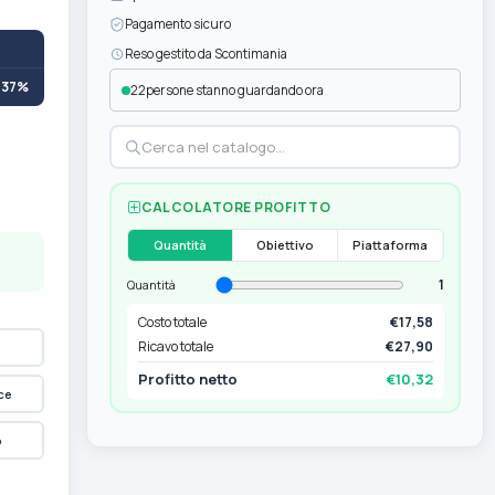
Pagamento sicuro
Reso gestito da Scontimania
+37%
22
persone stanno guardando ora
CALCOLATORE PROFITTO
Quantità
Obiettivo
Piattaforma
1
Quantità
Costo totale
€17,58
Ricavo totale
€27,90
Profitto netto
€10,32
ce
p