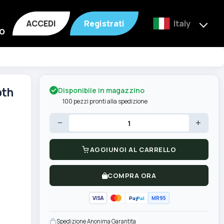
ACCEDI
Registrati
Italy
o
Disponibile in magazzino
oth
100 pezzi pronti alla spedizione
−
+
AGGIUNGI AL CARRELLO
COMPRA ORA
VISA
MR95
Pay
Pal
Spedizione Anonima Garantita