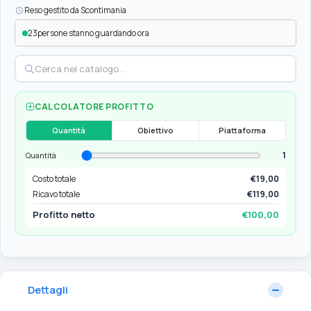
Reso gestito da Scontimania
23
persone stanno guardando ora
CALCOLATORE PROFITTO
Quantità
Obiettivo
Piattaforma
1
Quantità
Costo totale
€19,00
Ricavo totale
€119,00
Profitto netto
€100,00
Dettagli