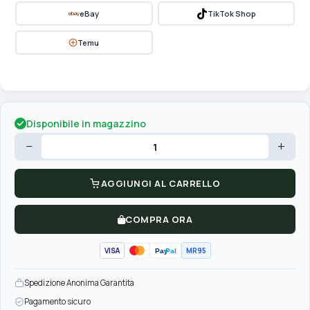
eBay
TikTok Shop
Temu
Disponibile in magazzino
−
+
AGGIUNGI AL CARRELLO
COMPRA ORA
VISA
MR95
Pay
Pal
Spedizione Anonima Garantita
Pagamento sicuro