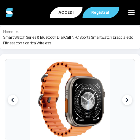
ACCEDI
Registrati
Home
Smart Watch Series 8 Bluetooth Dial Call NFC Sports Smartwatch braccialetto
Fitness con ricarica Wireless
Vai
Va
alla
all
fine
de
della
ga
galleria
di
di
im
immagini