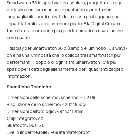
Smartwatch 36 lo sportwatch assoluto, progettato in ogni
dettaglio con cura maniacale puntando a prestazioni
ineguagliabili. I bordi rialzati della cassa proteggono dagli
impatti laterali il vetro anteriore piatto. E la Digital Crown e il
tasto laterale ora sono più grandi, comodi da usare anche
con i guanti.
Il display per Smartwatch 36 più ampio e luminoso . È always-
on e ha una luminosità che lo colloca tra i smartwatch piu'
performanti, il doppio di ogni altro Smartwatch . C’è più
spazio per i dati degli allenamenti e per i quadranti zeppi di
informazioni.
Specifiche Tecniche:
Dimensioni dello schermo: schermo HD 2.08
Risoluzione dello schermo: 420*485dpi
Dimensioni dell'orologio: 49*43*12mm
Chip integrato: AX
Bluetooth: Dual 5.0
Livello impermeabile: iP68 life Waterproof