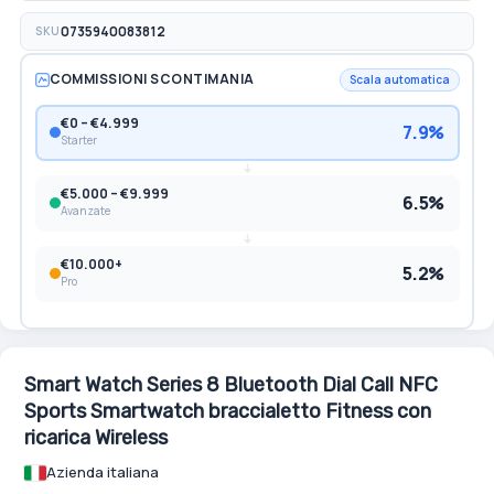
SKU
0735940083812
COMMISSIONI SCONTIMANIA
Scala automatica
€0 – €4.999
7.9%
Starter
€5.000 – €9.999
6.5%
Avanzate
€10.000+
5.2%
Pro
Smart Watch Series 8 Bluetooth Dial Call NFC
Sports Smartwatch braccialetto Fitness con
ricarica Wireless
Azienda italiana