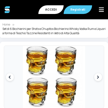
ACCEDI
Registrati
Home
Set di 6 Bicchierini per Shots e Chupitos Bicchierino Whisky Vodka Rum e Liquori
a forma di Teschio Tazzine Resistenti in Vetro di Alta Qualità
Vai
Va
alla
all
fine
de
della
ga
galleria
di
di
im
immagini