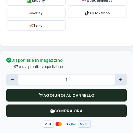
Shopify
WooCommerce
eBay
TikTok Shop
Temu
Disponibile in magazzino
97 pezzi pronti alla spedizione
−
+
AGGIUNGI AL CARRELLO
COMPRA ORA
VISA
MR95
Pay
Pal