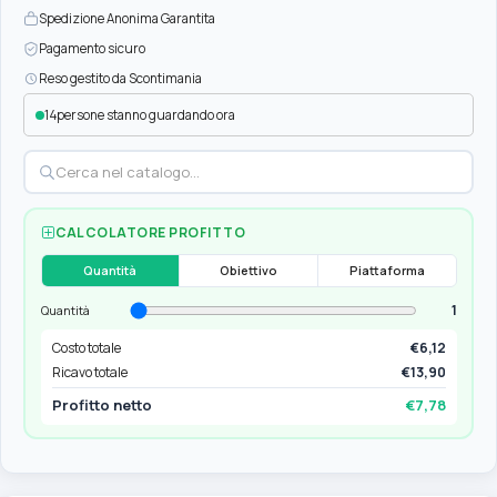
Spedizione Anonima Garantita
Pagamento sicuro
Reso gestito da Scontimania
14
persone stanno guardando ora
CALCOLATORE PROFITTO
Quantità
Obiettivo
Piattaforma
1
Quantità
Costo totale
€6,12
Ricavo totale
€13,90
Profitto netto
€7,78