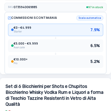
97 in stock
SKU
0735940069885
COMMISSIONI SCONTIMANIA
Scala automatica
€0 – €4.999
7.9%
Starter
€5.000 – €9.999
6.5%
Avanzate
€10.000+
5.2%
Pro
Set di 6 Bicchierini per Shots e Chupitos
Bicchierino Whisky Vodka Rum e Liquori a forma
di Teschio Tazzine Resistenti in Vetro di Alta
Qualità