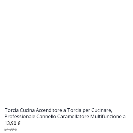
Torcia Cucina Accenditore a Torcia per Cucinare,
Professionale Cannello Caramellatore Multifunzione a
Butano da Cucina
13,90 €
24,90 €