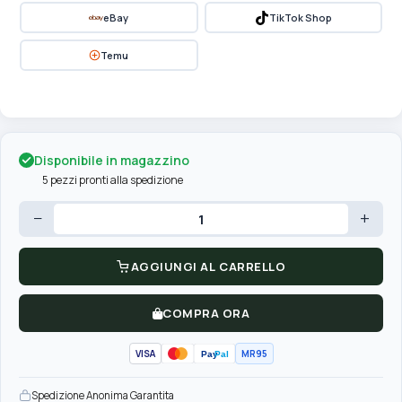
eBay
TikTok Shop
Temu
Disponibile in magazzino
5 pezzi pronti alla spedizione
−
+
AGGIUNGI AL CARRELLO
COMPRA ORA
VISA
MR95
Pay
Pal
Spedizione Anonima Garantita