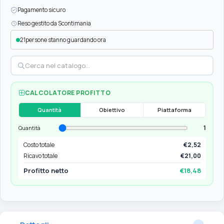
Pagamento sicuro
Reso gestito da Scontimania
21
persone stanno guardando ora
CALCOLATORE PROFITTO
Quantità
Obiettivo
Piattaforma
1
Quantità
Costo totale
€2,52
Ricavo totale
€21,00
Profitto netto
€18,48