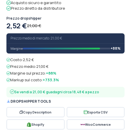
Acquisto sicuro e garantito
Prezzo diretto da distributore
Prezzo dropshipper
2,52 €
21,00 €
Prezzo medio di mercato: 21,00 €
+88%
Margine
Costo:
2,52 €
Prezzo medio:
21,00 €
Margine sul prezzo:
+88%
Markup sul costo:
+733.3%
Se vendi a 21,00 € guadagni circa 18,48 € a pezzo
DROPSHIPPER TOOLS
Copy Description
Esporta CSV
Shopify
WooCommerce