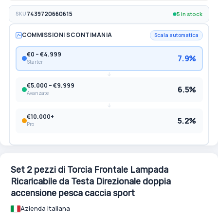
5 in stock
SKU
7439720660615
COMMISSIONI SCONTIMANIA
Scala automatica
€0 – €4.999
7.9%
Starter
€5.000 – €9.999
6.5%
Avanzate
€10.000+
5.2%
Pro
Set 2 pezzi di Torcia Frontale Lampada
Ricaricabile da Testa Direzionale doppia
accensione pesca caccia sport
Azienda italiana