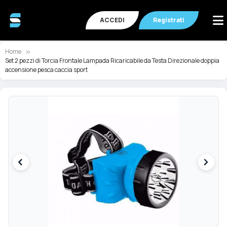
ACCEDI
Registrati
Home
Set 2 pezzi di Torcia Frontale Lampada Ricaricabile da Testa Direzionale doppia
accensione pesca caccia sport
Vai
Va
alla
all
fine
de
della
ga
galleria
di
di
im
immagini