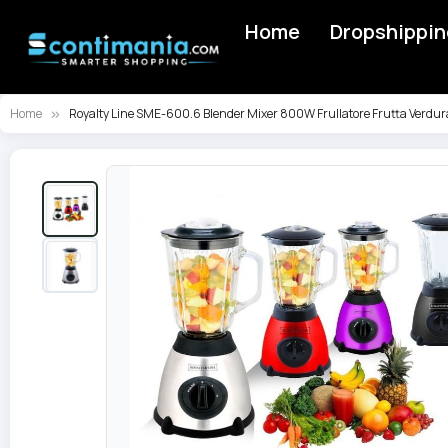
Home
Dropshippin
Home
Royalty Line SME-600.6 Blender Mixer 800W Frullatore Frutta Verdur
Vai
alla
fine
della
galleria
di
immagini