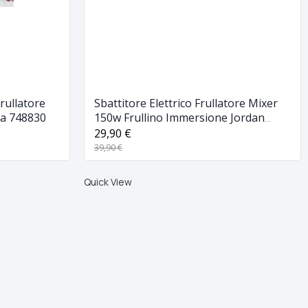
rullatore
Sbattitore Elettrico Frullatore Mixer
tta 748830
150w Frullino Immersione Jordan
Mixogreen
29,90 €
39,90 €
Quick View