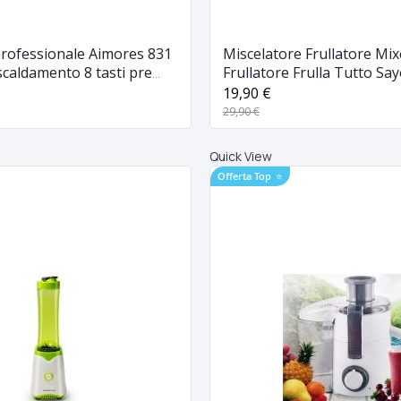
professionale Aimores 831
Miscelatore Frullatore Mi
scaldamento 8 tasti pre
Frullatore Frulla Tutto Sa
i led touch screen
LH927
19,90 €
29,90 €
Quick View
Offerta Top
⭐