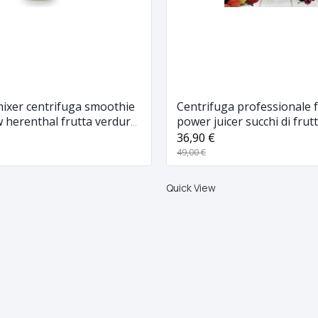
mixer centrifuga smoothie
Centrifuga professionale f
 herenthal frutta verdura
power juicer succhi di fru
36,90 €
49,00 €
Quick View