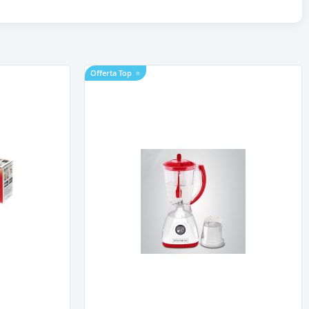
Offerta Top
⭐