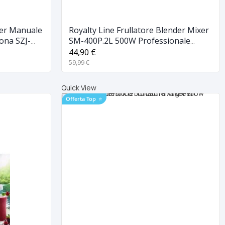
xer Manuale
Royalty Line Frullatore Blender Mixer
yona SZJ-
SM-400P.2L 500W Professionale
Elettrico 2L
44,90 €
59,99 €
Quick View
Offerta Top
⭐