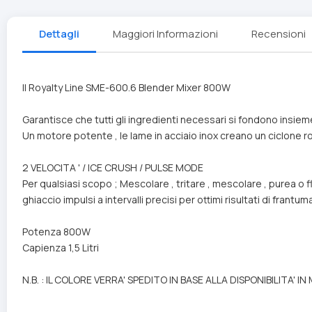
Dettagli
Maggiori Informazioni
Recensioni
Il Royalty Line SME-600.6 Blender Mixer 800W
Garantisce che tutti gli ingredienti necessari si fondono insie
Un motore potente , le lame in acciaio inox creano un ciclone ro
2 VELOCITA ' / ICE CRUSH / PULSE MODE
Per qualsiasi scopo ; Mescolare , tritare , mescolare , purea o f
ghiaccio impulsi a intervalli precisi per ottimi risultati di frantu
Potenza 800W
Capienza 1,5 Litri
N.B. : IL COLORE VERRA' SPEDITO IN BASE ALLA DISPONIBILITA' 