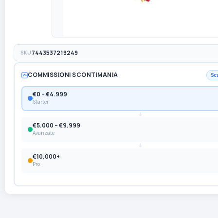
SKU
7443537219249
COMMISSIONI SCONTIMANIA
Sc
€0 – €4.999
Starter
€5.000 – €9.999
Avanzate
€10.000+
Pro