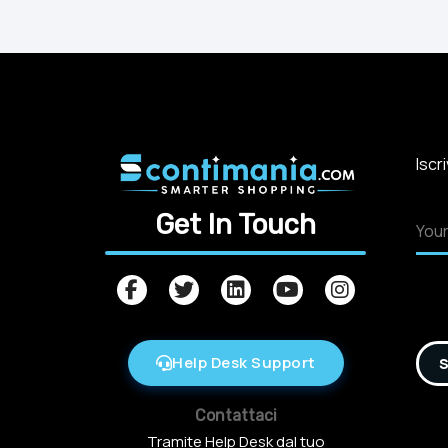
Iscr
Get In Touch
Help Desk Support
S
Contattaci
Tramite Help Desk dal tuo