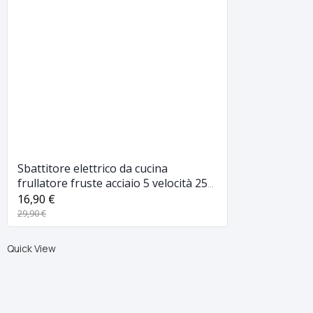
Sbattitore elettrico da cucina
frullatore fruste acciaio 5 velocità 250
w qq608
16,90 €
29,90 €
Quick View