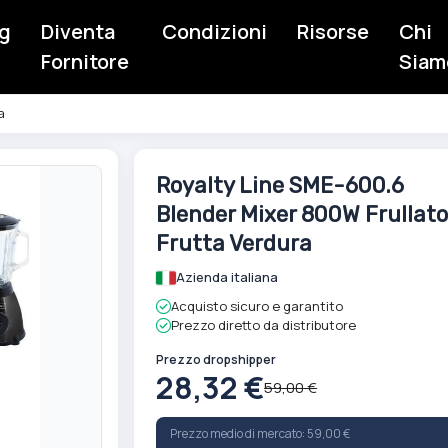
g
Diventa
Condizioni
Risorse
Chi
Fornitore
Siam
a
Vai
Royalty Line SME-600.6
all'inizio
Blender Mixer 800W Frullato
della
galleria
Frutta Verdura
di
Azienda italiana
immagini
Acquisto sicuro e garantito
Prezzo diretto da distributore
Prezzo dropshipper
28,32 €
59,00 €
Prezzo medio di mercato: 59,00 €