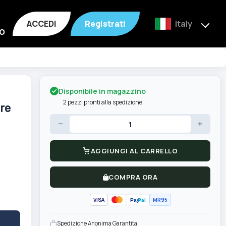
ACCEDI
Registrati
Italy
o
Disponibile in magazzino
2 pezzi pronti alla spedizione
re
−
+
AGGIUNGI AL CARRELLO
COMPRA ORA
VISA
MR95
Pay
Pal
Spedizione Anonima Garantita