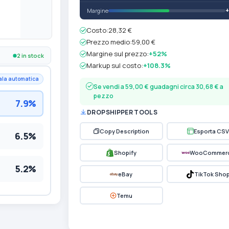
Margine
Costo:
28,32 €
Prezzo medio:
59,00 €
Margine sul prezzo:
+52%
2 in stock
Markup sul costo:
+108.3%
ala automatica
Se vendi a 59,00 € guadagni circa 30,68 € a
pezzo
7.9%
DROPSHIPPER TOOLS
Copy Description
Esporta CSV
6.5%
Shopify
WooCommer
5.2%
eBay
TikTok Sho
Temu