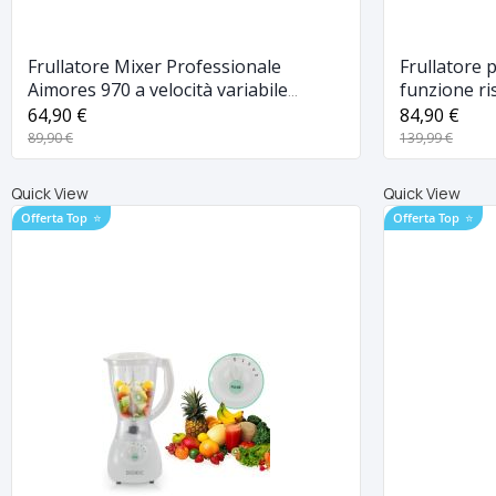
Frullatore Mixer Professionale
Frullatore 
Aimores 970 a velocità variabile
funzione ri
1100w
programmat
64,90 €
84,90 €
89,90 €
139,99 €
Quick View
Quick View
Offerta Top
⭐
Offerta Top
⭐