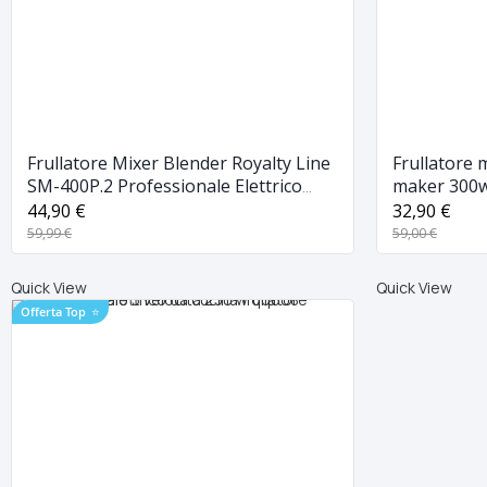
Frullatore Mixer Blender Royalty Line
Frullatore 
SM-400P.2 Professionale Elettrico
maker 300w
1.5L
cucina
44,90 €
32,90 €
59,99 €
59,00 €
Quick View
Quick View
Offerta Top
⭐