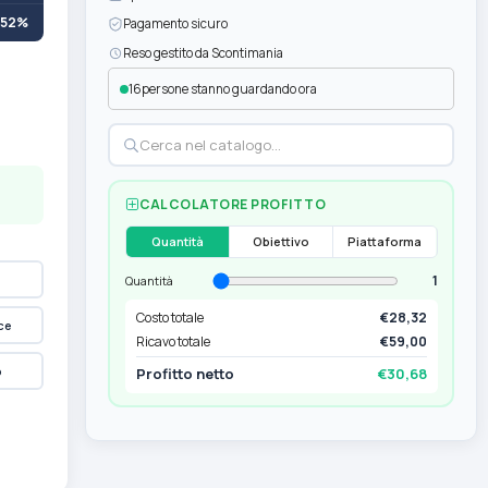
+52%
Pagamento sicuro
Reso gestito da Scontimania
16
persone stanno guardando ora
CALCOLATORE PROFITTO
Quantità
Obiettivo
Piattaforma
1
Quantità
Costo totale
€28,32
ce
Ricavo totale
€59,00
p
Profitto netto
€30,68