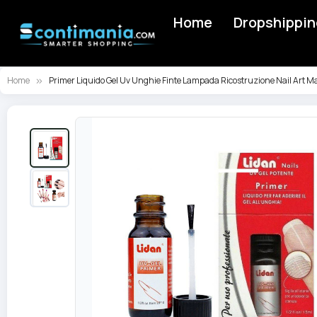
Home
Dropshippin
Home
Primer Liquido Gel Uv Unghie Finte Lampada Ricostruzione Nail Art M
Vai
alla
fine
della
galleria
di
immagini