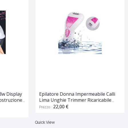
8w Display
Epilatore Donna Impermeabile Calli
ostruzione
Lima Unghie Trimmer Ricaricabile
Usb Rasoio
22,00 €
Prezzo:
Quick View