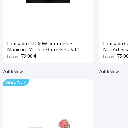
Lampada LED 60W per unghie
Lampada Co
Manicure Machine Cure Gel UV LCD
Nail Art Sma
30S / 60S / 99S
79,00 €
75,0
Prezzo:
Prezzo:
Quick View
Quick View
Offerta Top
⭐