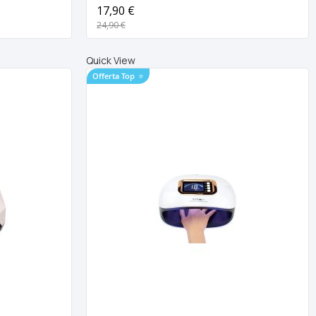
Unghie \ Nail
17,90 €
24,90 €
Quick View
Offerta Top
⭐