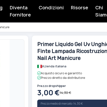
g
Diventa
Condizioni
Risorse
Chi
Fornitore
Siam
anicure
Vai
Primer Liquido Gel Uv Unghi
all'inizio
Finte Lampada Ricostruzio
della
galleria
Nail Art Manicure
di
Azienda italiana
immagini
Acquisto sicuro e garantito
Prezzo diretto da distributore
Prezzo dropshipper
3,00 €
14,30 €
Prezzo medio di mercato: 14,30 €