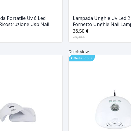
a Portatile Uv 6 Led
Lampada Unghie Uv Led 2 
Ricostruzione Usb Nail
Fornetto Unghie Nail Lam
x
Led Diamonds Yc-72w
36,50 €
79,90 €
Quick View
Offerta Top
⭐