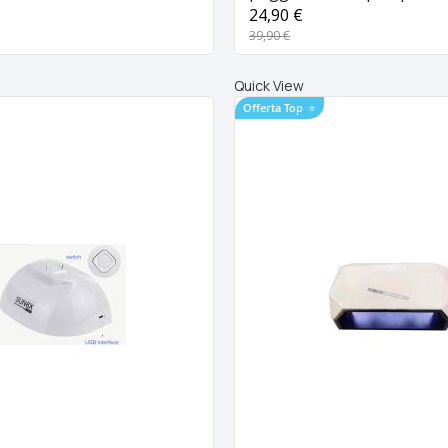
858-5
24,90 €
39,90 €
Quick View
Offerta Top
⭐