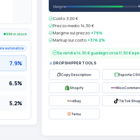
Margine
Costo:
3,00 €
Prezzo medio:
14,30 €
Margine sul prezzo:
+79%
998 in stock
Markup sul costo:
+376.2%
ala automatica
Se vendi a 14,30 € guadagni circa 11,30 € a p
7.9%
DROPSHIPPER TOOLS
Copy Description
Esporta CSV
6.5%
Shopify
WooCommer
eBay
TikTok Sho
5.2%
Temu