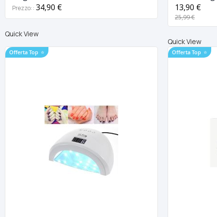
in 1 Led
manicure
34,90 €
13,90 €
Prezzo:
25,99 €
Quick View
Quick View
Offerta Top
⭐
Offerta Top
⭐