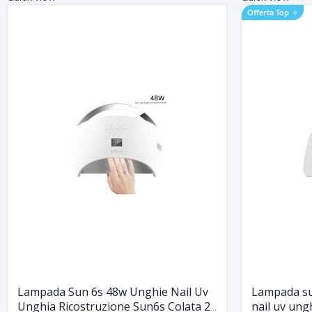
Offerta Top
⭐
Lampada Sun 6s 48w Unghie Nail Uv
Lampada su
Unghia Ricostruzione Sun6s Colata 2
nail uv ung