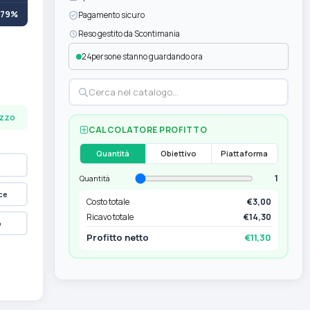
+79%
Pagamento sicuro
Reso gestito da Scontimania
24
persone stanno guardando ora
ezzo
CALCOLATORE PROFITTO
Quantità
Obiettivo
Piattaforma
1
Quantità
ce
Costo totale
€3,00
Ricavo totale
€14,30
p
Profitto netto
€11,30