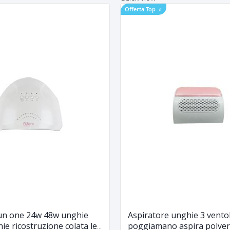
Offerta Top
⭐
n one 24w 48w unghie
Aspiratore unghie 3 vento
hie ricostruzione colata led
poggiamano aspira polvere