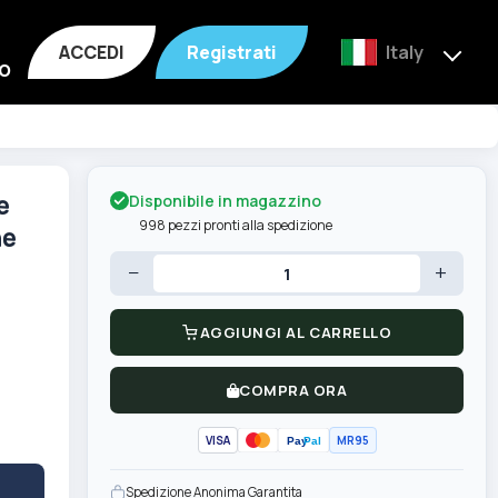
ACCEDI
Registrati
Italy
o
Disponibile in magazzino
e
998 pezzi pronti alla spedizione
ne
−
+
AGGIUNGI AL CARRELLO
COMPRA ORA
VISA
MR95
Pay
Pal
Spedizione Anonima Garantita