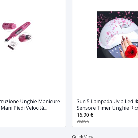
struzione Unghie Manicure
Sun 5 Lampada Uv a Led 4
 Mani Piedi Velocità
Sensore Timer Unghie Ric
Manicure
16,90 €
39,90 €
Quick View