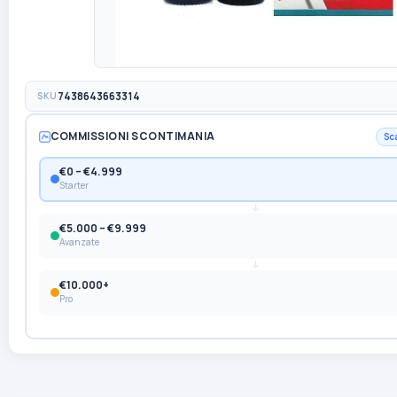
SKU
7438643663314
COMMISSIONI SCONTIMANIA
Sc
€0 – €4.999
Starter
€5.000 – €9.999
Avanzate
€10.000+
Pro