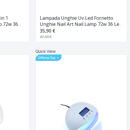
in 1
Lampada Unghie Uv Led Fornetto
p 72w 36
Unghie Nail Art Nail Lamp 72w 36 Led
Sun H4 Plus
35,90 €
47,90 €
Quick View
Offerta Top
⭐