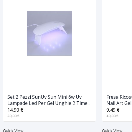
Set 2 Pezzi SunUv Sun Mini 6w Uv
Fresa Rico
Lampade Led Per Gel Unghie 2 Timer
Nail Art Gel
Preimpostati
Regolabile
14,90 €
9,49 €
29,99 €
19,90 €
Quick View
Quick View