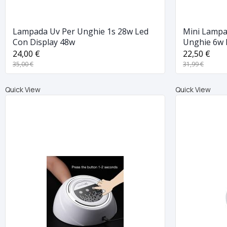
Lampada Uv Per Unghie 1s 28w Led
Mini Lampad
Con Display 48w
Unghie 6w 
Lamp Sun6
24,00 €
22,50 €
35,00 €
31,99 €
Quick View
Quick View