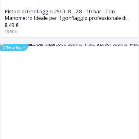
Pistola di Gonfiaggio 25/D JR - 2.8 - 10 bar - Con
Manometro Ideale per il gonfiaggio professionale di
tutti i tipi di pneumatici
8,49 €
19,90 €
Offerta Top
⭐