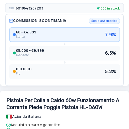
1000 in stock
SKU
6018643267203
COMMISSIONI SCONTIMANIA
Scala automatica
€0 – €4.999
7.9%
Starter
€5.000 – €9.999
6.5%
Avanzate
€10.000+
5.2%
Pro
Pistola Per Colla a Caldo 60w Funzionamento A
Corrente Piede Poggia Pistola HL-D60W
Azienda italiana
Acquisto sicuro e garantito