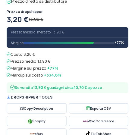
Prezzo diretto da distributore
Prezzo dropshipper
3,20 €
13,90 €
Prezzo medio di mercato: 13,90 €
+77%
Margine
Costo:
3,20 €
Prezzo medio:
13,90 €
Margine sul prezzo:
+77%
Markup sul costo:
+334.8%
Se vendi a 13,90 € guadagni circa 10,70 € a pezzo
DROPSHIPPER TOOLS
Copy Description
Esporta CSV
Shopify
WooCommerce
eBay
TikTok Shop