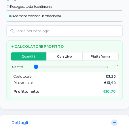
Reso gestito da Scontimania
14
persone stanno guardando ora
CALCOLATORE PROFITTO
Quantità
Obiettivo
Piattaforma
1
Quantità
Costo totale
€3,20
Ricavo totale
€13,90
Profitto netto
€10,70
Dettagli