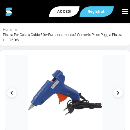
ACCEDI
Registrati
Home
Pistola Per Colla a Caldo 60w Funzionamento A Corrente Piede Poggia Pistola
HL-D60W
Vai
Va
alla
all
fine
de
della
ga
galleria
di
di
im
immagini