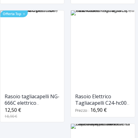
Offerta Top
⭐
Rasoio tagliacapelli NG-
Rasoio Elettrico
666C elettrico
Tagliacapelli C24-hc005
ricaricabile regola
Trimmer Ricaricabile
12,50 €
16,90 €
Prezzo:
barba 4 pettini da
Regola Barba Gold 4
18,90 €
viaggio
Pettii