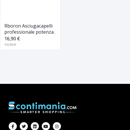
Rboron Asciugacapelli
professionale potenza
3000W
16,90 €
19,90 €