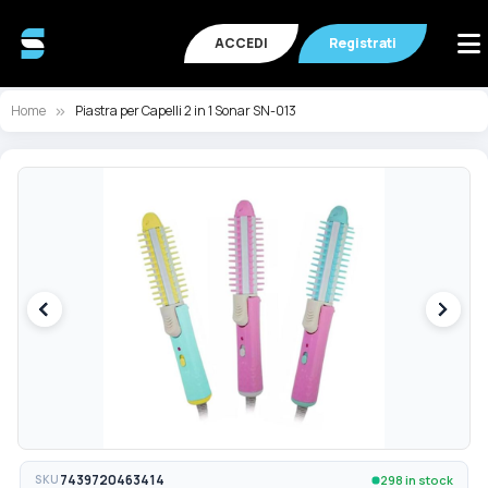
ACCEDI
Registrati
Home
Piastra per Capelli 2 in 1 Sonar SN-013
Vai
Va
alla
all
fine
de
della
ga
galleria
di
di
im
immagini
298 in stock
SKU
7439720463414