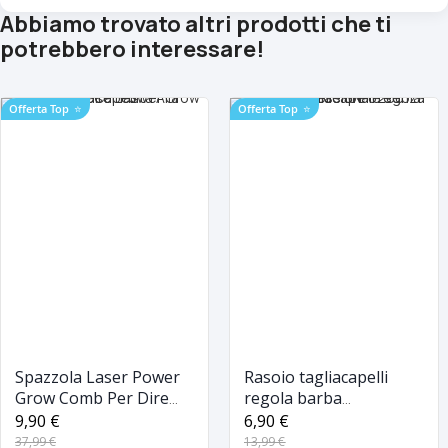
Abbiamo trovato altri prodotti che ti
potrebbero interessare!
Offerta Top
⭐
Offerta Top
⭐
Spazzola Laser Power
Rasoio tagliacapelli
Grow Comb Per Dire
regola barba
Basta Alla Caduta Dei
professionale senza filo
9,90 €
6,90 €
Capelli
ricaricabile SN-6200
37,99 €
13,99 €