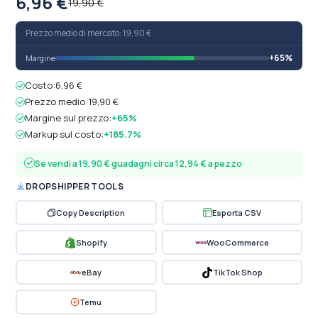
6,96 €
19,90 €
Prezzo medio di mercato: 19,90 €
+65%
Margine
Costo:
6,96 €
Prezzo medio:
19,90 €
Margine sul prezzo:
+65%
Markup sul costo:
+185.7%
Se vendi a 19,90 € guadagni circa 12,94 € a pezzo
DROPSHIPPER TOOLS
Copy Description
Esporta CSV
Shopify
WooCommerce
eBay
TikTok Shop
Temu