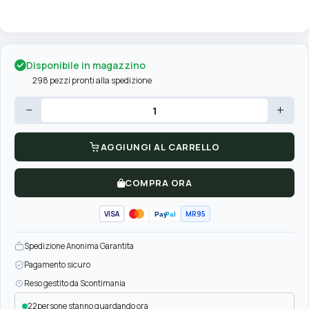
Disponibile in magazzino
298 pezzi pronti alla spedizione
−
+
AGGIUNGI AL CARRELLO
COMPRA ORA
VISA
MR95
Pay
Pal
Spedizione Anonima Garantita
Pagamento sicuro
Reso gestito da Scontimania
23
persone stanno guardando ora