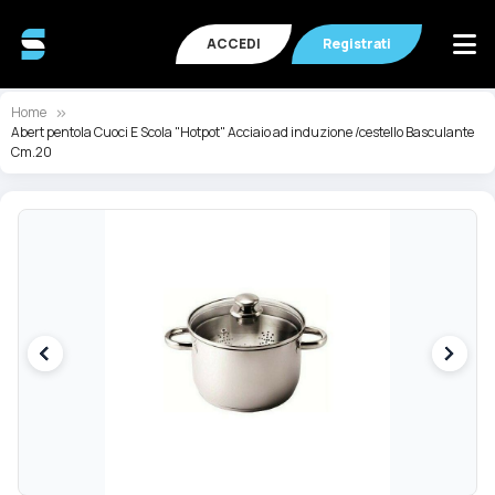
ACCEDI
Registrati
Home
Abert pentola Cuoci E Scola "Hotpot" Acciaio ad induzione /cestello Basculante
Cm.20
Vai
Va
alla
all
fine
de
della
ga
galleria
di
di
im
immagini