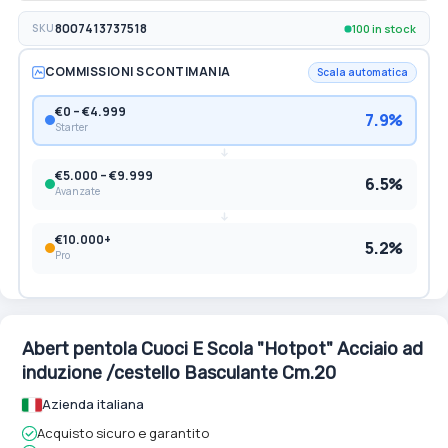
100 in stock
SKU
8007413737518
COMMISSIONI SCONTIMANIA
Scala automatica
€0 – €4.999
7.9%
Starter
€5.000 – €9.999
6.5%
Avanzate
€10.000+
5.2%
Pro
Abert pentola Cuoci E Scola "Hotpot" Acciaio ad
induzione /cestello Basculante Cm.20
Azienda italiana
Acquisto sicuro e garantito