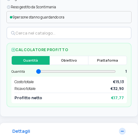
Reso gestito da Scontimania
9
persone stanno guardando ora
CALCOLATORE PROFITTO
Quantità
Obiettivo
Piattaforma
1
Quantità
Costo totale
€15,13
Ricavo totale
€32,90
Profitto netto
€17,77
Dettagli