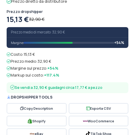
Prezzo diretto da distributore
Prezzo dropshipper
15,13 €
32,90 €
Prezzo medio di mercato: 32,90 €
+54%
Margine
Costo:
15,13 €
Prezzo medio:
32,90 €
Margine sul prezzo:
+54%
Markup sul costo:
+117.4%
Se vendi a 32,90 € guadagni circa 17,77 € a pezzo
DROPSHIPPER TOOLS
Copy Description
Esporta CSV
Shopify
WooCommerce
eBay
TikTok Shop