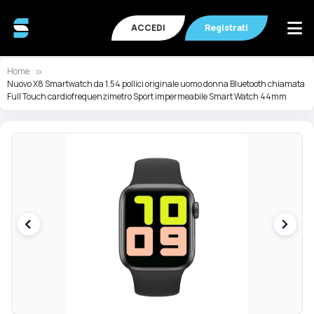
ACCEDI
Registrati
Home
Nuovo X8 Smartwatch da 1.54 pollici originale uomo donna Bluetooth chiamata
Full Touch cardiofrequenzimetro Sport impermeabile Smart Watch 44mm
Vai
Va
alla
all
fine
de
della
ga
galleria
di
di
im
immagini