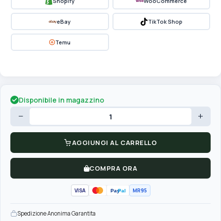
Shopify
WooCommerce
eBay
TikTok Shop
Temu
Disponibile in magazzino
−
+
AGGIUNGI AL CARRELLO
COMPRA ORA
VISA
MR95
Pay
Pal
Spedizione Anonima Garantita