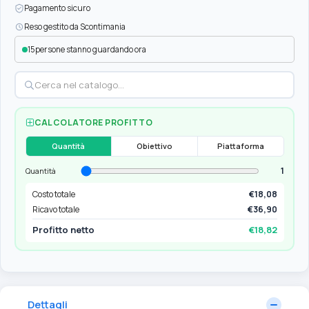
Pagamento sicuro
Reso gestito da Scontimania
15
persone stanno guardando ora
CALCOLATORE PROFITTO
Quantità
Obiettivo
Piattaforma
1
Quantità
Costo totale
€18,08
Ricavo totale
€36,90
Profitto netto
€18,82
Dettagli