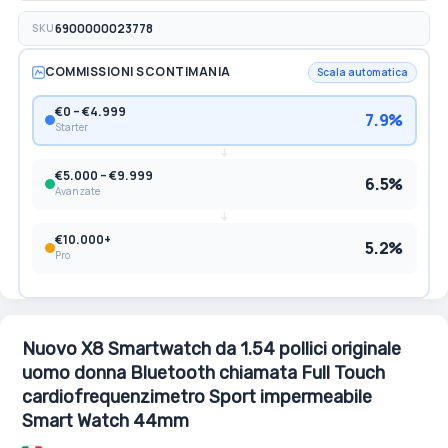
SKU
6900000023778
COMMISSIONI SCONTIMANIA
Scala automatica
€0 – €4.999
7.9%
Starter
€5.000 – €9.999
6.5%
Avanzate
€10.000+
5.2%
Pro
Nuovo X8 Smartwatch da 1.54 pollici originale
uomo donna Bluetooth chiamata Full Touch
cardiofrequenzimetro Sport impermeabile
Smart Watch 44mm