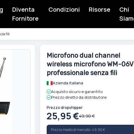
g
Diventa
Condizioni
Risorse
Chi
Fornitore
Siam
a fili
Vai
Microfono dual channel
all'inizio
wireless microfono WM-06V
della
galleria
professionale senza fili
di
Azienda italiana
immagini
Acquisto sicuro e garantito
Prezzo diretto da distributore
Prezzo dropshipper
25,95 €
49,90 €
Prezzo medio di mercato: 49,90 €