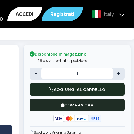
ACCEDI
Registrati
Italy
o
Disponibile in magazzino
99 pezzi pronti alla spedizione
−
+
AGGIUNGI AL CARRELLO
COMPRA ORA
VISA
MR95
Pay
Pal
Spedizione Anonima Garantita