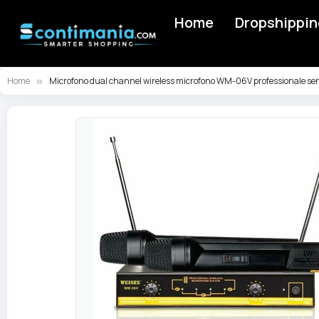
Home
Dropshippin
Home
Microfono dual channel wireless microfono WM-06V professionale senz
Vai
alla
fine
della
galleria
di
immagini