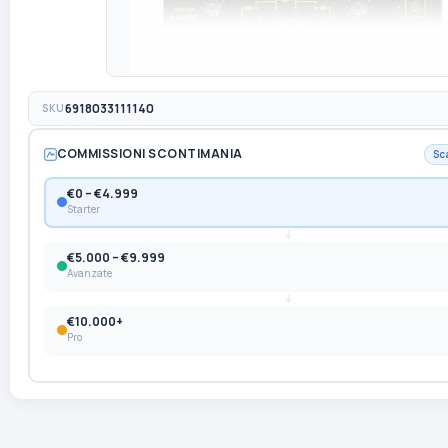
SKU
6918033111140
COMMISSIONI SCONTIMANIA
Sc
€0 – €4.999
Starter
€5.000 – €9.999
Avanzate
€10.000+
Pro