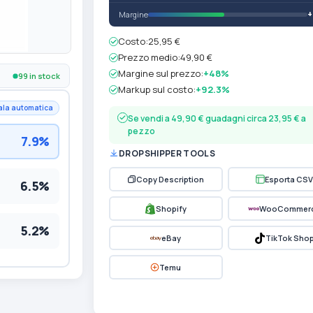
Margine
Costo:
25,95 €
Prezzo medio:
49,90 €
Margine sul prezzo:
+48%
99 in stock
Markup sul costo:
+92.3%
ala automatica
Se vendi a 49,90 € guadagni circa 23,95 € a
pezzo
7.9%
DROPSHIPPER TOOLS
Copy Description
Esporta CSV
6.5%
Shopify
WooCommer
5.2%
eBay
TikTok Sho
Temu