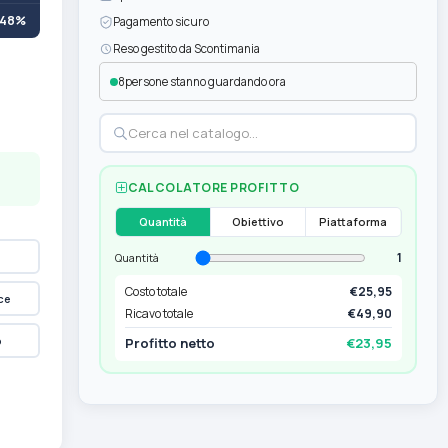
+48%
Pagamento sicuro
Reso gestito da Scontimania
8
persone stanno guardando ora
CALCOLATORE PROFITTO
Quantità
Obiettivo
Piattaforma
1
Quantità
Costo totale
€25,95
ce
Ricavo totale
€49,90
p
Profitto netto
€23,95