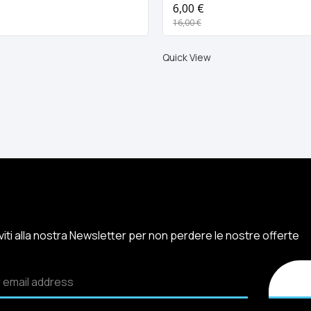
fulmina 1 w
6,00 €
16,00 €
Quick View
iviti alla nostra Newsletter per non perdere le nostre offerte