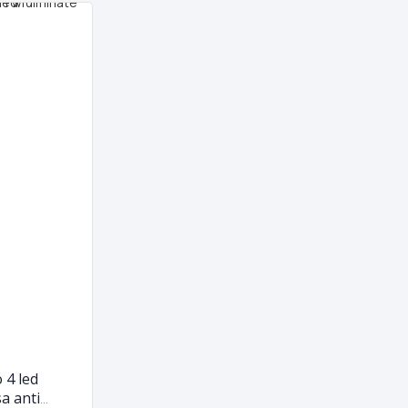
 4 led
a anti