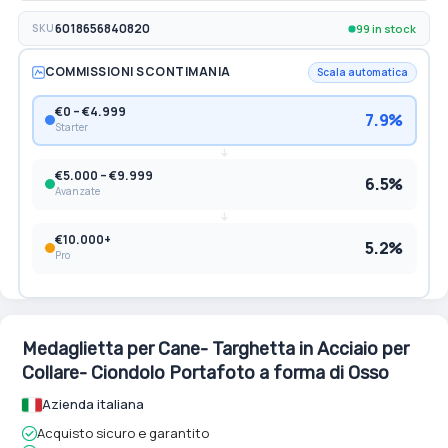
99 in stock
SKU
6018656840820
COMMISSIONI SCONTIMANIA
Scala automatica
€0 – €4.999
7.9%
Starter
€5.000 – €9.999
6.5%
Avanzate
€10.000+
5.2%
Pro
Medaglietta per Cane- Targhetta in Acciaio per
Collare- Ciondolo Portafoto a forma di Osso
Azienda italiana
Acquisto sicuro e garantito