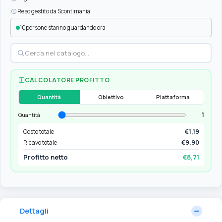
Reso gestito da Scontimania
10
persone stanno guardando ora
CALCOLATORE PROFITTO
Quantità
Obiettivo
Piattaforma
1
Quantità
Costo totale
€1,19
Ricavo totale
€9,90
Profitto netto
€8,71
Dettagli