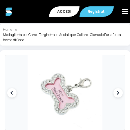
ACCEDI
Registrati
Home
Medaglietta per Cane- Targhetta in Acciaio per Collare- Ciondolo Portafoto a
forma di Osso
Vai
Va
alla
all
fine
de
della
ga
galleria
di
di
im
immagini