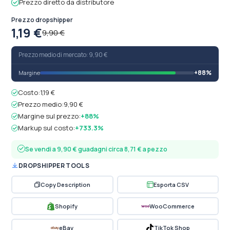
Prezzo diretto da distributore
Prezzo dropshipper
1,19 €
9,90 €
Prezzo medio di mercato: 9,90 €
+88%
Margine
Costo:
1,19 €
Prezzo medio:
9,90 €
Margine sul prezzo:
+88%
Markup sul costo:
+733.3%
Se vendi a 9,90 € guadagni circa 8,71 € a pezzo
DROPSHIPPER TOOLS
Copy Description
Esporta CSV
Shopify
WooCommerce
eBay
TikTok Shop