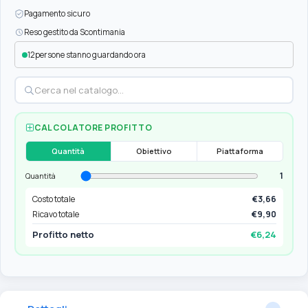
Pagamento sicuro
Reso gestito da Scontimania
12
persone stanno guardando ora
CALCOLATORE PROFITTO
Quantità
Obiettivo
Piattaforma
1
Quantità
Costo totale
€3,66
Ricavo totale
€9,90
Profitto netto
€6,24