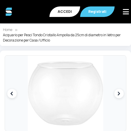
ACCEDI
Registrati
Home
Acquario per Pesci Tondo Cristallo Ampolla da 25cm di diametro in Vetro per
Decorazione per Casa /Ufficio
Vai
Va
alla
all
fine
de
della
ga
galleria
di
di
im
immagini