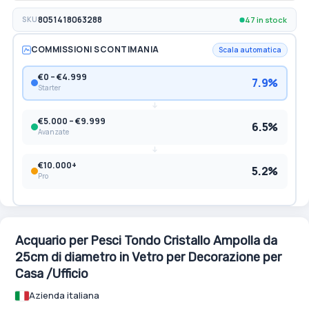
47 in stock
SKU
8051418063288
COMMISSIONI SCONTIMANIA
Scala automatica
€0 – €4.999
7.9%
Starter
€5.000 – €9.999
6.5%
Avanzate
€10.000+
5.2%
Pro
Acquario per Pesci Tondo Cristallo Ampolla da
25cm di diametro in Vetro per Decorazione per
Casa /Ufficio
Azienda italiana