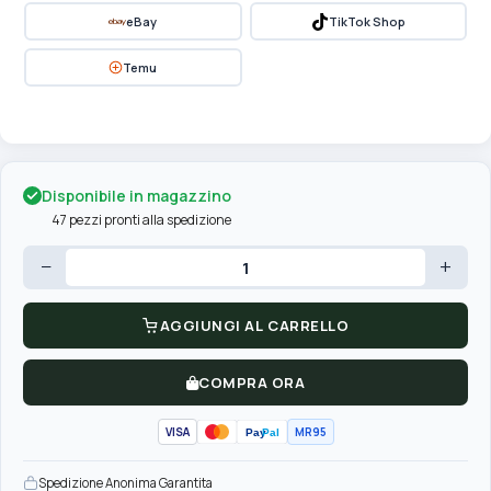
eBay
TikTok Shop
Temu
Disponibile in magazzino
47 pezzi pronti alla spedizione
−
+
AGGIUNGI AL CARRELLO
COMPRA ORA
VISA
MR95
Pay
Pal
Spedizione Anonima Garantita