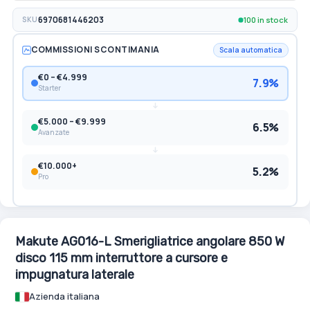
100 in stock
SKU
6970681446203
COMMISSIONI SCONTIMANIA
Scala automatica
€0 – €4.999
7.9%
Starter
€5.000 – €9.999
6.5%
Avanzate
€10.000+
5.2%
Pro
Makute AG016-L Smerigliatrice angolare 850 W
disco 115 mm interruttore a cursore e
impugnatura laterale
Azienda italiana