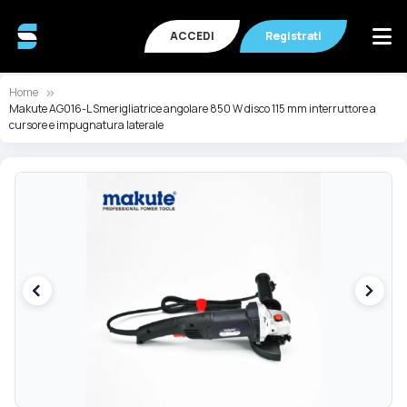
ACCEDI
Registrati
Home
Makute AG016-L Smerigliatrice angolare 850 W disco 115 mm interruttore a
cursore e impugnatura laterale
Vai
Va
alla
all
fine
de
della
ga
galleria
di
di
im
immagini