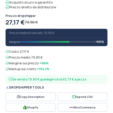
Acquisto sicuro e garantito
Prezzo diretto da distributore
Prezzo dropshipper
27,17 €
79,90 €
Prezzo medio di mercato: 79,90 €
+66%
Margine
Costo:
27,17 €
Prezzo medio:
79,90 €
Margine sul prezzo:
+66%
Markup sul costo:
+194.1%
Se vendi a 79,90 € guadagni circa 52,73 € a pezzo
DROPSHIPPER TOOLS
Copy Description
Esporta CSV
Shopify
WooCommerce