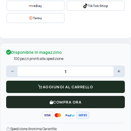
eBay
TikTok Shop
Temu
Disponibile in magazzino
100 pezzi pronti alla spedizione
−
+
AGGIUNGI AL CARRELLO
COMPRA ORA
VISA
MR95
Pay
Pal
Spedizione Anonima Garantita