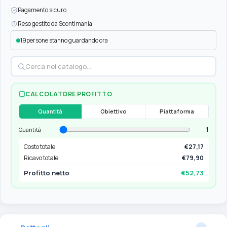
Pagamento sicuro
Reso gestito da Scontimania
19
persone stanno guardando ora
CALCOLATORE PROFITTO
Quantità
Obiettivo
Piattaforma
1
Quantità
Costo totale
€27,17
Ricavo totale
€79,90
Profitto netto
€52,73