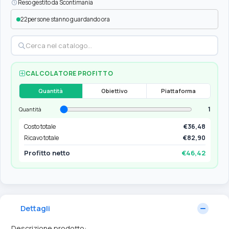
Reso gestito da Scontimania
22
persone stanno guardando ora
CALCOLATORE PROFITTO
Quantità
Obiettivo
Piattaforma
1
Quantità
Costo totale
€36,48
Ricavo totale
€82,90
Profitto netto
€46,42
Dettagli
Descrizione prodotto: