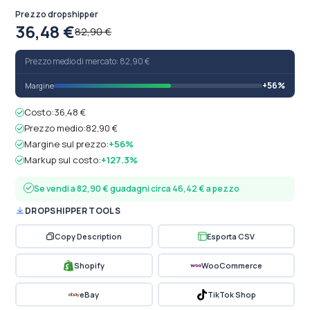
Prezzo dropshipper
36,48 €
82,90 €
Prezzo medio di mercato: 82,90 €
+56%
Margine
Costo:
36,48 €
Prezzo medio:
82,90 €
Margine sul prezzo:
+56%
Markup sul costo:
+127.3%
Se vendi a 82,90 € guadagni circa 46,42 € a pezzo
DROPSHIPPER TOOLS
Copy Description
Esporta CSV
Shopify
WooCommerce
eBay
TikTok Shop