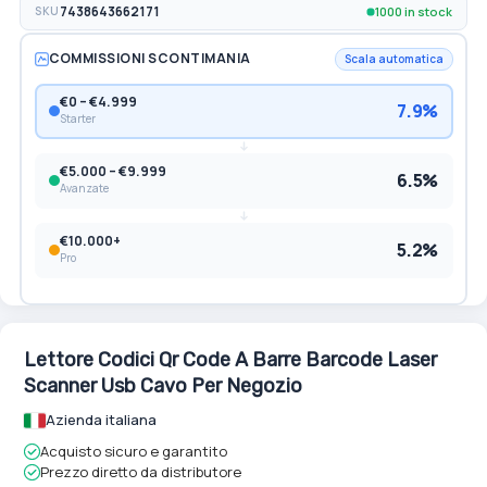
1000 in stock
SKU
7438643662171
COMMISSIONI SCONTIMANIA
Scala automatica
€0 – €4.999
7.9%
Starter
€5.000 – €9.999
6.5%
Avanzate
€10.000+
5.2%
Pro
Lettore Codici Qr Code A Barre Barcode Laser
Scanner Usb Cavo Per Negozio
Azienda italiana
Acquisto sicuro e garantito
Prezzo diretto da distributore