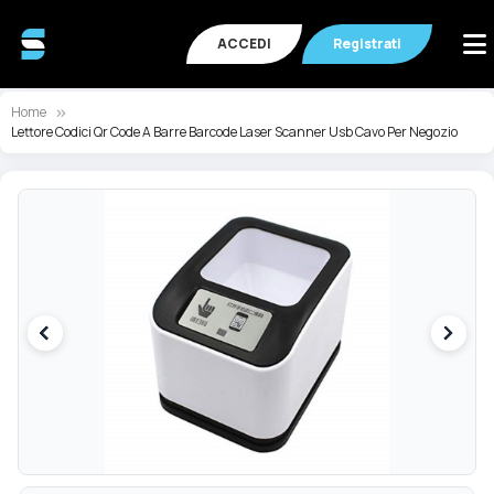
ACCEDI
Registrati
Home
Lettore Codici Qr Code A Barre Barcode Laser Scanner Usb Cavo Per Negozio
Vai
Va
alla
all
fine
de
della
ga
galleria
di
di
im
immagini